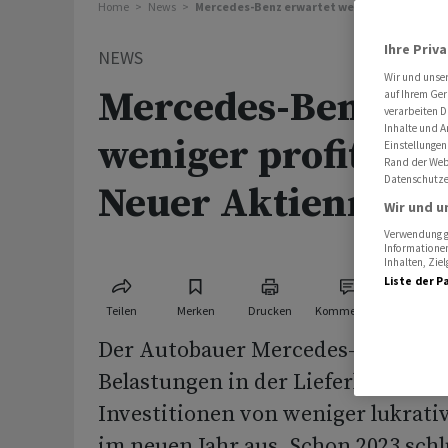
Home
News
Mercedes-Benz erwartet weniger profitablen
Ihre Priv
NEWS
Wir und unse
Mercedes-Benz er
auf Ihrem Ger
verarbeiten D
Inhalte und A
weniger profitable
Einstellungen
Rand der Webs
Datenschutze
Neuer Aktienrück
Wir und u
Verwendung ge
Informationen
Inhalten, Zi
Liste der P
Teilen
Merken
Drucken
Kommentare
Der Autobauer Mercedes-Benz geh
Belastungen in der Lieferkette un
Investitionen von weniger lukrati
im neuen Jahr aus. Schon 2023 schl