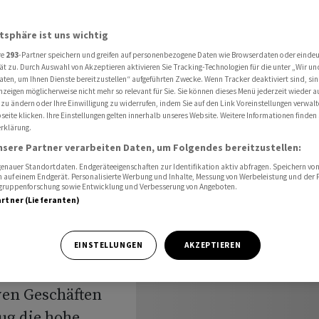
 Lauf - Neuer Aktienrückkauf
atsphäre ist uns wichtig
re
293
-Partner speichern und greifen auf personenbezogene Daten wie Browserdaten oder einde
wartet
ät zu. Durch Auswahl von Akzeptieren aktivieren Sie Tracking-Technologien für die unter „Wir un
aten, um Ihnen Dienste bereitzustellen“ aufgeführten Zwecke. Wenn Tracker deaktiviert sind, s
nzeigen möglicherweise nicht mehr so relevant für Sie. Sie können dieses Menü jederzeit wieder a
n Lauf -
 zu ändern oder Ihre Einwilligung zu widerrufen, indem Sie auf den Link Voreinstellungen verwal
eite klicken. Ihre Einstellungen gelten innerhalb unseres Website. Weitere Informationen finden 
rklärung.
kauf
nsere Partner verarbeiten Daten, um Folgendes bereitzustellen:
nauer Standortdaten. Endgeräteeigenschaften zur Identifikation aktiv abfragen. Speichern von 
 auf einem Endgerät. Personalisierte Werbung und Inhalte, Messung von Werbeleistung und der
elgruppenforschung sowie Entwicklung und Verbesserung von Angeboten.
artner (Lieferanten)
t wegen
EINSTELLUNGEN
AKZEPTIEREN
d höheren
ven Geschäften
ug die hohe