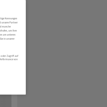
utige Kennungen
d unsere Partner
ind manche
ufrufen, um Ihre
ten am unteren
Sie in unserer
oder Zugriff auf
 Performance von