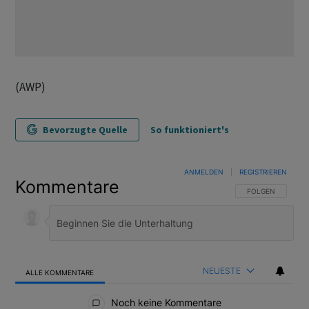
(AWP)
Bevorzugte Quelle
So funktioniert's
ANMELDEN
|
REGISTRIEREN
Kommentare
FOLGE DIESER U
FOLGEN
NEUESTE
ALLE KOMMENTARE
Alle Kommentare
Noch keine Kommentare