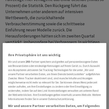
Prozent) die Statistik. Den Rückgang führt das
Unternehmen unter anderem auf intensiven
Wettbewerb, die zurückhaltende
Verbraucherstimmung sowie die schrittweise
Einführung neuer Modelle zurück. Die
Herausforderungen hätten sich im zweiten Quartal
verstärkt, insbesondere bei Verbrennern. In wichtigen
westlichen Märkten verzeichne man Wachstum,
darunter Nordamerika (plus 13 Prozent) und Europa
Ihre Privatsphäre ist uns wichtig
(plus vier Prozent).
Wir und unsere
293
-Partner speichern und greifen auf personenbezogene Daten
wie Browserdaten oder eindeutige Kennungen auf Ihrem Gerät zu. Durch Auswahl
von Akzeptieren aktivieren Sie Tracking-Technologien für die unter „Wir und
E-Autos mit deutlichem Plus
unsere Partner verarbeiten Daten, um Ihnen Dienste bereitzustellen“ aufgeführten
Zwecke. Wenn Tracker deaktiviert sind, sind manche Inhalte und Anzeigen
möglicherweise nicht mehr so relevant für Sie. Sie können dieses Menü jederzeit
Die Nachfrage nach E-Autos mit dem Stern zog aber
wieder aufrufen, um Ihre Einstellungen zu ändern oder Ihre Einwilligung zu
deutlich an. Im zweiten Quartal verkauften die
widerrufen, indem Sie auf den Link Voreinstellungen verwalten am unteren Rand
der Webseite klicken. Ihre Einstellungen gelten innerhalb unseres Website. Weitere
Schwaben weltweit 52.900 vollelektrische Fahrzeuge
Informationen finden Sie in unserer Datenschutzerklärung.
(BEV) - ein Plus von 51 Prozent gegenüber dem
Wir und unsere Partner verarbeiten Daten, um Folgendes
Vorjahreszeitraum. In Europa stieg der E-Auto-Absatz