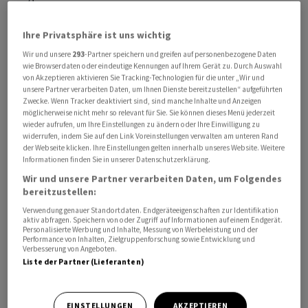
einen Waffenstillstand und eine entsprechende
Entscheidung auch der Bundesregierung innerhalb
Ihre Privatsphäre ist uns wichtig
eines Systems kollektiver Sicherheit», fügte der
Wir und unsere
293
-Partner speichern und greifen auf personenbezogene Daten
Kanzler hinzu. «Das werden wir gemeinsam auch
wie Browserdaten oder eindeutige Kennungen auf Ihrem Gerät zu. Durch Auswahl
von Akzeptieren aktivieren Sie Tracking-Technologien für die unter „Wir und
diskutieren und gegebenenfalls auch zu entscheiden
unsere Partner verarbeiten Daten, um Ihnen Dienste bereitzustellen“ aufgeführten
haben.»
Zwecke. Wenn Tracker deaktiviert sind, sind manche Inhalte und Anzeigen
möglicherweise nicht mehr so relevant für Sie. Sie können dieses Menü jederzeit
wieder aufrufen, um Ihre Einstellungen zu ändern oder Ihre Einwilligung zu
Auf die Frage, was er als konkretes deutsches Angebot
widerrufen, indem Sie auf den Link Voreinstellungen verwalten am unteren Rand
zur Beteiligung an einer internationalen
der Webseite klicken. Ihre Einstellungen gelten innerhalb unseres Website. Weitere
Informationen finden Sie in unserer Datenschutzerklärung.
Sicherungsmission nach Paris mitbringen werde, sagte
Wir und unsere Partner verarbeiten Daten, um Folgendes
Merz: «Ich kann und will dem Ergebnis nicht vorgreifen.»
bereitzustellen:
Er habe innerhalb der Bundesregierung die Position
Verwendung genauer Standortdaten. Endgeräteeigenschaften zur Identifikation
abgestimmt, dass man grundsätzlich bereit sei, sich an
aktiv abfragen. Speichern von oder Zugriff auf Informationen auf einem Endgerät.
Personalisierte Werbung und Inhalte, Messung von Werbeleistung und der
einer Absicherung der Durchfahrtswege zu beteiligen.
Performance von Inhalten, Zielgruppenforschung sowie Entwicklung und
Verbesserung von Angeboten.
Liste der Partner (Lieferanten)
Voraussetzungen für eine deutsche Beteiligung
Das setze ein Ende der Kampfhandlungen und einen
EINSTELLUNGEN
AKZEPTIEREN