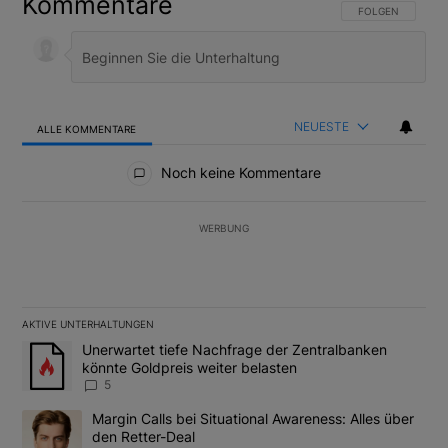
Kommentare
FOLGE DIESER U
FOLGEN
NEUESTE
ALLE KOMMENTARE
Alle Kommentare
Noch keine Kommentare
WERBUNG
AKTIVE UNTERHALTUNGEN
Das Folgende ist eine Liste der am meisten kommentierten Artikel
Ein Trendartikel mit dem Titel "Unerwartet tiefe Nachfrage der 
Unerwartet tiefe Nachfrage der Zentralbanken
könnte Goldpreis weiter belasten
5
Ein Trendartikel mit dem Titel "Margin Calls bei Situational Awar
Margin Calls bei Situational Awareness: Alles über
den Retter-Deal