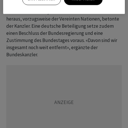
jedenfalls vorläufigen Waffenstillstand sowie ein
Mandat aus einem System kollektiver Sicherheit
heraus, vorzugsweise der Vereinten Nationen, betonte
der Kanzler. Eine deutsche Beteiligung setze zudem
einen Beschluss der Bundesregierung und eine
Zustimmung des Bundestages voraus. «Davon sind wir
insgesamt noch weit entfernt», ergänzte der
Bundeskanzler.