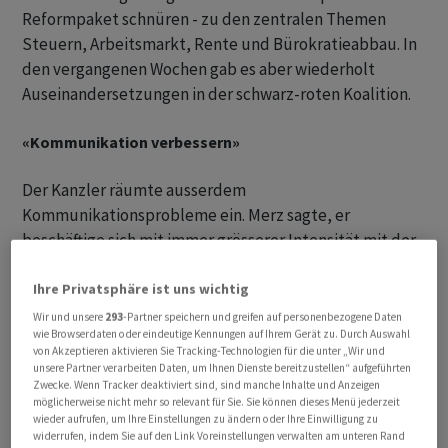
Reformpaket schnüren - zu den zentralen Themen
Steuern, Arbeitsmarkt, Rente und Bürokratieabbau. In
den vergangenen Wochen gab es aber wiederholt
Auseinandersetzungen in der schwarz-roten Koalition.
«Kommunikation verbessern»
Der Kanzler räumte ausserdem
Kommunikationsprobleme ein. Merz sagte, er
beschäftige sich mit immer grösserer Intensität mit der
Frage, woran es liege, dass es ihm offensichtlich nicht
gelinge, die Menschen im Land hinreichend zu erreichen
Ihre Privatsphäre ist uns wichtig
und zu überzeugen - darüber, dass der Weg, den er
Wir und unsere
293
-Partner speichern und greifen auf personenbezogene Daten
wie Browserdaten oder eindeutige Kennungen auf Ihrem Gerät zu. Durch Auswahl
versuche, in der Regierung einzuschlagen, der richtige
von Akzeptieren aktivieren Sie Tracking-Technologien für die unter „Wir und
sei. «Ich weiss, dass ich in meiner Kommunikation etwas
unsere Partner verarbeiten Daten, um Ihnen Dienste bereitzustellen“ aufgeführten
Zwecke. Wenn Tracker deaktiviert sind, sind manche Inhalte und Anzeigen
verbessern muss, damit diese Botschaft besser
möglicherweise nicht mehr so relevant für Sie. Sie können dieses Menü jederzeit
verstanden wird.» Der Kanzler antwortete in Würzburg
wieder aufrufen, um Ihre Einstellungen zu ändern oder Ihre Einwilligung zu
bei einer Podiumsdiskussion auf Fragen vor allem
widerrufen, indem Sie auf den Link Voreinstellungen verwalten am unteren Rand