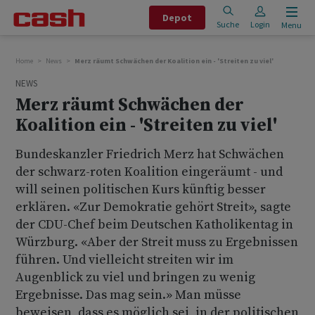
Depot
Suche
Login
Menu
Home
News
Merz räumt Schwächen der Koalition ein - 'Streiten zu viel'
NEWS
Merz räumt Schwächen der
Koalition ein - 'Streiten zu viel'
Bundeskanzler Friedrich Merz hat Schwächen
der schwarz-roten Koalition eingeräumt - und
will seinen politischen Kurs künftig besser
erklären. «Zur Demokratie gehört Streit», sagte
der CDU-Chef beim Deutschen Katholikentag in
Würzburg. «Aber der Streit muss zu Ergebnissen
führen. Und vielleicht streiten wir im
Augenblick zu viel und bringen zu wenig
Ergebnisse. Das mag sein.» Man müsse
beweisen, dass es möglich sei, in der politischen