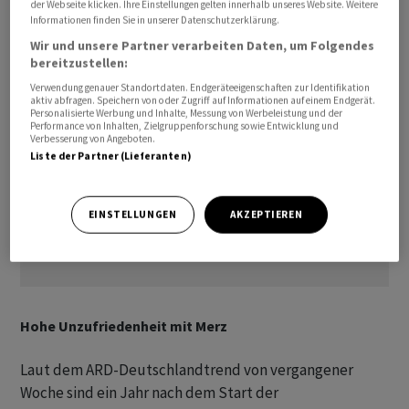
der Webseite klicken. Ihre Einstellungen gelten innerhalb unseres Website. Weitere
junger Leute.
Informationen finden Sie in unserer Datenschutzerklärung.
Wir und unsere Partner verarbeiten Daten, um Folgendes
bereitzustellen:
Verwendung genauer Standortdaten. Endgeräteeigenschaften zur Identifikation
aktiv abfragen. Speichern von oder Zugriff auf Informationen auf einem Endgerät.
Personalisierte Werbung und Inhalte, Messung von Werbeleistung und der
Performance von Inhalten, Zielgruppenforschung sowie Entwicklung und
Verbesserung von Angeboten.
Liste der Partner (Lieferanten)
EINSTELLUNGEN
AKZEPTIEREN
Hohe Unzufriedenheit mit Merz
Laut dem ARD-Deutschlandtrend von vergangener
Woche sind ein Jahr nach dem Start der