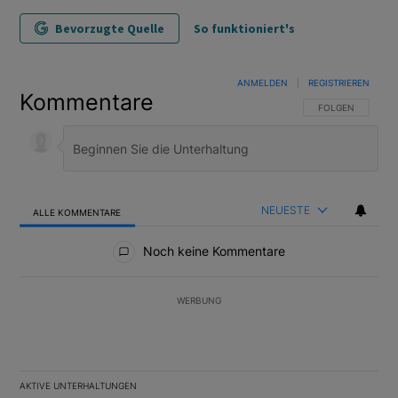
Bevorzugte Quelle
So funktioniert's
ANMELDEN
|
REGISTRIEREN
Kommentare
FOLGE DIESER U
FOLGEN
NEUESTE
ALLE KOMMENTARE
Alle Kommentare
Noch keine Kommentare
WERBUNG
AKTIVE UNTERHALTUNGEN