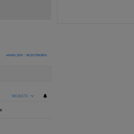
TUNG, UM BENACHRICHTIGT ZU WERDEN, WENN NEUE KOMMENTARE VERÖFFENTLICHT WE
ANMELDEN
|
REGISTRIEREN
NEUESTE
e