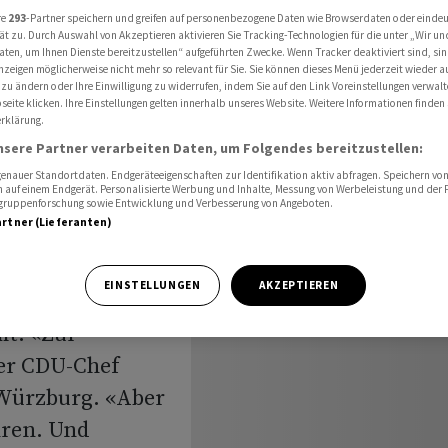
u viel'
re
293
-Partner speichern und greifen auf personenbezogene Daten wie Browserdaten oder einde
ät zu. Durch Auswahl von Akzeptieren aktivieren Sie Tracking-Technologien für die unter „Wir un
aten, um Ihnen Dienste bereitzustellen“ aufgeführten Zwecke. Wenn Tracker deaktiviert sind, s
nzeigen möglicherweise nicht mehr so relevant für Sie. Sie können dieses Menü jederzeit wieder a
 zu ändern oder Ihre Einwilligung zu widerrufen, indem Sie auf den Link Voreinstellungen verwal
treiten
eite klicken. Ihre Einstellungen gelten innerhalb unseres Website. Weitere Informationen finden 
rklärung.
zu viel'
nsere Partner verarbeiten Daten, um Folgendes bereitzustellen:
nauer Standortdaten. Endgeräteeigenschaften zur Identifikation aktiv abfragen. Speichern von 
 auf einem Endgerät. Personalisierte Werbung und Inhalte, Messung von Werbeleistung und der
elgruppenforschung sowie Entwicklung und Verbesserung von Angeboten.
artner (Lieferanten)
EINSTELLUNGEN
AKZEPTIEREN
 Schwächen der
mt. «Zur
der CDU-Chef
 Würzburg. «Aber
hren. Und