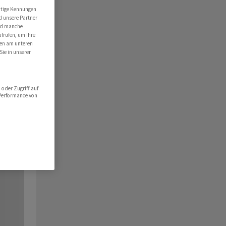
utige Kennungen
d unsere Partner
ind manche
ufrufen, um Ihre
ten am unteren
Sie in unserer
oder Zugriff auf
 Performance von