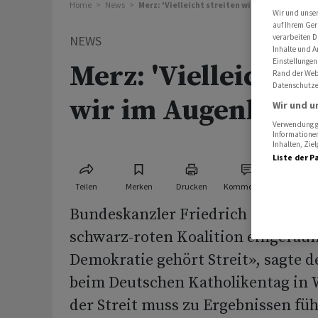
Home
News
Merz: 'Vielleicht streiten wir im Augenblick z
Wir und unse
auf Ihrem Ger
verarbeiten D
NEWS
Inhalte und A
Einstellungen
Merz: 'Vielleicht s
Rand der Webs
Datenschutze
wir im Augenblick 
Wir und u
Verwendung ge
Informationen
Inhalten, Zi
Liste der P
Teilen
Merken
Drucken
Kommentare
Bundeskanzler Friedrich Merz hat
schwarz-roten Koalition eingeräu
Demokratie gehört Streit», sagte 
beim Deutschen Katholikentag in
der Streit muss zu Ergebnissen fü