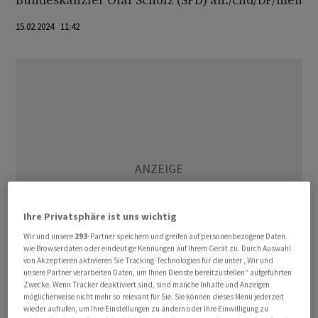
Bundeskanzler Olaf Scholz (SPD) an./chd/DP/men
15.02.2024 11:42
Ihre Privatsphäre ist uns wichtig
Wir und unsere
293
-Partner speichern und greifen auf personenbezogene Daten
wie Browserdaten oder eindeutige Kennungen auf Ihrem Gerät zu. Durch Auswahl
von Akzeptieren aktivieren Sie Tracking-Technologien für die unter „Wir und
unsere Partner verarbeiten Daten, um Ihnen Dienste bereitzustellen“ aufgeführten
Zwecke. Wenn Tracker deaktiviert sind, sind manche Inhalte und Anzeigen
(AWP)
möglicherweise nicht mehr so relevant für Sie. Sie können dieses Menü jederzeit
wieder aufrufen, um Ihre Einstellungen zu ändern oder Ihre Einwilligung zu