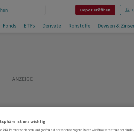
Depot
eröffnen
Microsoft mit neuem Vorschlag in London für Activision-Deal
Fonds
ETFs
Derivate
Rohstoffe
Devisen & Zinse
Teilen
Merken
Drucken
Kommentare
atsphäre ist uns wichtig
re
293
-Partner speichern und greifen auf personenbezogene Daten wie Browserdaten oder einde