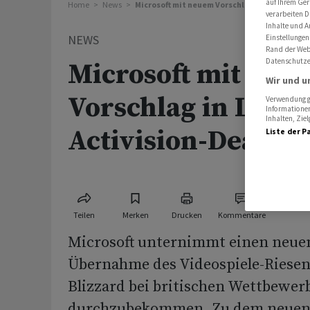
auf Ihrem Ger
Home
News
Microsoft mit neuem Vorschlag in London für 
verarbeiten D
Inhalte und A
NEWS
Einstellungen
Rand der Webs
Datenschutze
Microsoft mit neu
Wir und u
Vorschlag in Lond
Verwendung ge
Informationen
Inhalten, Zi
Activision-Deal
Liste der P
Teilen
Merken
Drucken
Kommentare
Microsoft unternimmt einen neuen
Übernahme des Videospiele-Riesen
Blizzard bei britischen Wettbewer
durchzubekommen. Zu dem neuen P