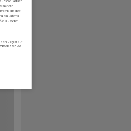
d unsere Partner
ind manche
ufrufen, um Ihre
ten am unteren
Sie in unserer
oder Zugriff auf
 Performance von