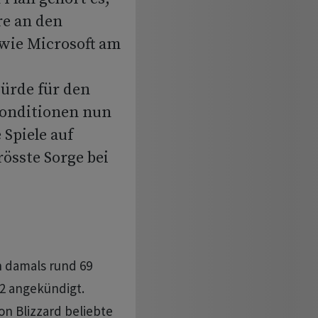
re an den
 wie Microsoft am
Hürde für den
Konditionen nun
Spiele auf
rösste Sorge bei
n damals rund 69
22 angekündigt.
ion Blizzard beliebte