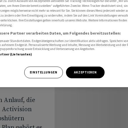
ät zu. Durch Auswahl von Akzeptieren aktivieren Sie Tracking-Technologien für die unter „Wir un
Activision-Deal
aten, um Ihnen Dienste bereitzustellen“ aufgeführten Zwecke. Wenn Tracker deaktiviert sind, s
nzeigen möglicherweise nicht mehr so relevant für Sie. Sie können dieses Menü jederzeit wieder a
 zu ändern oder Ihre Einwilligung zu widerrufen, indem Sie auf den Link Voreinstellungen verwal
eite klicken. Ihre Einstellungen gelten innerhalb unseres Website. Weitere Informationen finden 
rklärung.
em
nsere Partner verarbeiten Daten, um Folgendes bereitzustellen:
on für
nauer Standortdaten. Endgeräteeigenschaften zur Identifikation aktiv abfragen. Speichern von 
 auf einem Endgerät. Personalisierte Werbung und Inhalte, Messung von Werbeleistung und der
elgruppenforschung sowie Entwicklung und Verbesserung von Angeboten.
artner (Lieferanten)
EINSTELLUNGEN
AKZEPTIEREN
 Anlauf, die
 Activision
bshütern
lan gehört es,