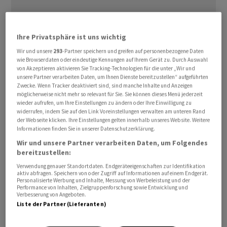
Ihre Privatsphäre ist uns wichtig
Trump macht Druck
Wir und unsere
293
-Partner speichern und greifen auf personenbezogene Daten
wie Browserdaten oder eindeutige Kennungen auf Ihrem Gerät zu. Durch Auswahl
von Akzeptieren aktivieren Sie Tracking-Technologien für die unter „Wir und
ISS Stoxx bekam zuletzt in den USA politischen
unsere Partner verarbeiten Daten, um Ihnen Dienste bereitzustellen“ aufgeführten
Gegenwind: Das Unternehmen, das Indizes etwa für
Zwecke. Wenn Tracker deaktiviert sind, sind manche Inhalte und Anzeigen
möglicherweise nicht mehr so relevant für Sie. Sie können dieses Menü jederzeit
Fonds, Researchergebnisse sowie
wieder aufrufen, um Ihre Einstellungen zu ändern oder Ihre Einwilligung zu
Nachhaltigkeitslösungen anbietet, ist ins Visier von
widerrufen, indem Sie auf den Link Voreinstellungen verwalten am unteren Rand
Präsident Donald Trump geraten. Er lehnt
der Webseite klicken. Ihre Einstellungen gelten innerhalb unseres Website. Weitere
Informationen finden Sie in unserer Datenschutzerklärung.
Nachhaltigkeits- und Diversitätsregeln (ESG) ab.
Wir und unsere Partner verarbeiten Daten, um Folgendes
bereitzustellen:
Die Deutsche Börse, die am Vorabend
Verwendung genauer Standortdaten. Endgeräteeigenschaften zur Identifikation
Rekordergebnisse für 2025 verkündet hatte, erwartet,
aktiv abfragen. Speichern von oder Zugriff auf Informationen auf einem Endgerät.
Personalisierte Werbung und Inhalte, Messung von Werbeleistung und der
dass sie nach der Transaktion von den Ratingagenturen
Performance von Inhalten, Zielgruppenforschung sowie Entwicklung und
Verbesserung von Angeboten.
weiter mit der guten Bonitätsnote «AA» bewertet wird.
Liste der Partner (Lieferanten)
Das ist wichtig, um die Finanzierungskosten unter
anderem für Übernahmen nicht zu stark steigen zu