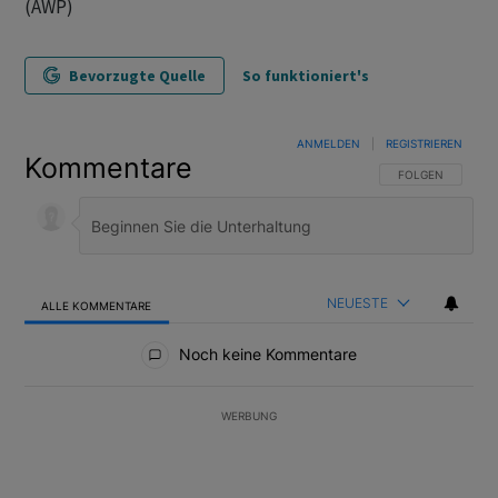
(AWP)
Bevorzugte Quelle
So funktioniert's
ANMELDEN
|
REGISTRIEREN
Kommentare
FOLGE DIESER U
FOLGEN
NEUESTE
ALLE KOMMENTARE
Alle Kommentare
Noch keine Kommentare
WERBUNG