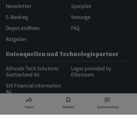
Newsletter
Sparplan
E-Banking
Vorsorge
Depot eröffnen
FAQ
Ratgeber
Datenquellen und Technologiepartner
Allfunds Tech Solutions
Logos provided by
Switzerland AG
Elbstream
SIX Financial Information
AG
Teilen
Merken
Kommentare
Ringier AG | Ringier Medien Schweiz
16
weitere Publikationen