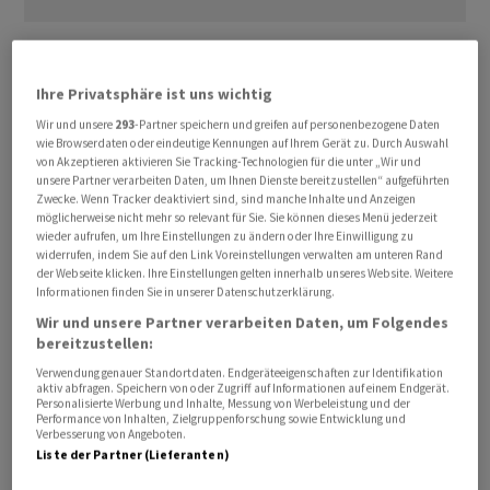
Auf der Handelsplattform Tradegate stieg sie nach der
Mitteilung um zeitweise mehr als sechs Prozent auf
Ihre Privatsphäre ist uns wichtig
über 38 Euro. Den Xetra-Handel beschlossen hatte sie
Wir und unsere
293
-Partner speichern und greifen auf personenbezogene Daten
mit einem Kurs von 36,46 Euro - in etwa so viel wie zu
wie Browserdaten oder eindeutige Kennungen auf Ihrem Gerät zu. Durch Auswahl
Jahresbeginn. Auf Sicht von zwölf Monaten hat das
von Akzeptieren aktivieren Sie Tracking-Technologien für die unter „Wir und
unsere Partner verarbeiten Daten, um Ihnen Dienste bereitzustellen“ aufgeführten
Papier knapp 9 Prozent verloren.
Zwecke. Wenn Tracker deaktiviert sind, sind manche Inhalte und Anzeigen
möglicherweise nicht mehr so relevant für Sie. Sie können dieses Menü jederzeit
wieder aufrufen, um Ihre Einstellungen zu ändern oder Ihre Einwilligung zu
Zwischen dem Grossaktionär und der Führungsspitze
widerrufen, indem Sie auf den Link Voreinstellungen verwalten am unteren Rand
von Hugo Boss war es in jüngerer Zeit zu
der Webseite klicken. Ihre Einstellungen gelten innerhalb unseres Website. Weitere
Informationen finden Sie in unserer Datenschutzerklärung.
Unstimmigkeiten gekommen. So hatte Frasers dem
Wir und unsere Partner verarbeiten Daten, um Folgendes
Aufsichtsratschef Stephan Sturm im Dezember das
bereitzustellen:
Vertrauen entzogen. Streit gab es unter anderem um
Verwendung genauer Standortdaten. Endgeräteeigenschaften zur Identifikation
die Dividendenzahlung. Frasers ruderte jedoch am
aktiv abfragen. Speichern von oder Zugriff auf Informationen auf einem Endgerät.
Dienstag zurück und drückte Unterstützung für Sturm
Personalisierte Werbung und Inhalte, Messung von Werbeleistung und der
Performance von Inhalten, Zielgruppenforschung sowie Entwicklung und
und Dividendenpolitik aus.
Verbesserung von Angeboten.
Liste der Partner (Lieferanten)
Frasers verfügt nach eigenen Angaben vom Mittwoch