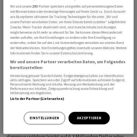
Wir und unsere
293
-Partner speichern und greifen auf personenbezogene Daten
wie Browserdaten oder eindeutige Kennungen auf Ihrem Gerät zu. Durch Auswahl
von Akzeptieren aktivieren Sie Tracking-Technologien für die unter „Wir und
Tate & Lyle ist eines der ältesten börsennotierten
unsere Partner verarbeiten Daten, um Ihnen Dienste bereitzustellen“ aufgeführten
Zwecke. Wenn Tracker deaktiviert sind, sind manche Inhalte und Anzeigen
Unternehmen in Grossbritannien und begann Ende des
möglicherweise nicht mehr so relevant für Sie. Sie können dieses Menü jederzeit
19. Jahrhunderts als Zuckerraffinerie. Das Unternehmen
wieder aufrufen, um Ihre Einstellungen zu ändern oder Ihre Einwilligung zu
widerrufen, indem Sie auf den Link Voreinstellungen verwalten am unteren Rand
verkaufte das Zuckergeschäft im Jahr 2010, um sich auf
der Webseite klicken. Ihre Einstellungen gelten innerhalb unseres Website. Weitere
Zuckerersatzstoffe zu konzentrieren. Die Anteile von
Informationen finden Sie in unserer Datenschutzerklärung.
Tate & Lyle legten am Montag in den ersten
Wir und unsere Partner verarbeiten Daten, um Folgendes
bereitzustellen:
Handelsminuten rund 13 Prozent auf 556 Pence zu,
lagen damit aber weiter deutlich unter dem von
Verwendung genauer Standortdaten. Endgeräteeigenschaften zur Identifikation
aktiv abfragen. Speichern von oder Zugriff auf Informationen auf einem Endgerät.
Ingredion angebotenen Preis. Analysten führten dies
Personalisierte Werbung und Inhalte, Messung von Werbeleistung und der
Performance von Inhalten, Zielgruppenforschung sowie Entwicklung und
auf Sorgen mit Blick auf die wettbewerbsrechtliche
Verbesserung von Angeboten.
Genehmigung der Offerte zurück.
Liste der Partner (Lieferanten)
Seit dem Bekanntwerden des Interesses von Ingredion
EINSTELLUNGEN
AKZEPTIEREN
im Mai verteuerten sich die Anteile von Tate & Lyle um
rund die Hälfte. Der Börsenwert des Unternehmens sank
dagegen seitdem leicht auf 6,3 Milliarden Dollar oder