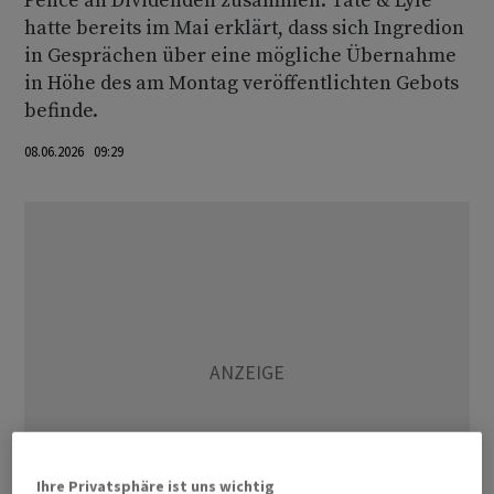
Pence an Dividenden zusammen. Tate & Lyle
hatte bereits im Mai erklärt, dass sich Ingredion
in Gesprächen über eine mögliche Übernahme
in Höhe des am Montag veröffentlichten Gebots
befinde.
08.06.2026 09:29
Ihre Privatsphäre ist uns wichtig