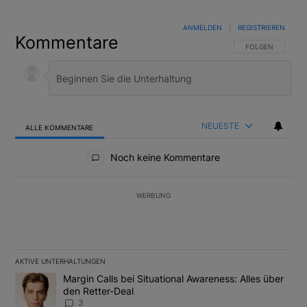
ANMELDEN
|
REGISTRIEREN
Kommentare
FOLGE DIESER U
FOLGEN
NEUESTE
ALLE KOMMENTARE
Alle Kommentare
Noch keine Kommentare
WERBUNG
AKTIVE UNTERHALTUNGEN
Das Folgende ist eine Liste der am meisten kommentierten Artikel
Ein Trendartikel mit dem Titel "Margin Calls bei Situational Awar
Margin Calls bei Situational Awareness: Alles über
den Retter-Deal
3