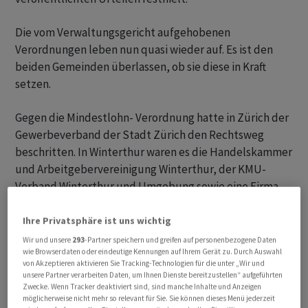
Die vom Verwaltungsgericht aufgehobenen
Verordnungen leben nun quasi wieder auf. Es ist den
beiden Gemeinden überlassen, ob sie diese in Kraft
setzen.
Gegen die Mindestlohn- Verordnung hatte in Zürich der
Gewerbeverband der Stadt Zürich den Rechtsweg
beschritten. In Winterthur waren es die Handelskammer
und Arbeitgebervereinigung Winterthur, der KMU-
Verband Winterthur und Umgebung sowie eine Firma
und eine Privatperson.
Ihre Privatsphäre ist uns wichtig
Grosse Autonomie
Wir und unsere
293
-Partner speichern und greifen auf personenbezogene Daten
wie Browserdaten oder eindeutige Kennungen auf Ihrem Gerät zu. Durch Auswahl
von Akzeptieren aktivieren Sie Tracking-Technologien für die unter „Wir und
In seinem Urteil kommt das Bundesgericht zum
unsere Partner verarbeiten Daten, um Ihnen Dienste bereitzustellen“ aufgeführten
Schluss, dass die Gemeinden im Kanton Zürich gemäss
Zwecke. Wenn Tracker deaktiviert sind, sind manche Inhalte und Anzeigen
möglicherweise nicht mehr so relevant für Sie. Sie können dieses Menü jederzeit
der Kantonsverfassung über eine sehr weitgehende