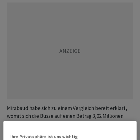
Mirabaud habe sich zu einem Vergleich bereit erklärt,
womit sich die Busse auf einen Betrag 3,02 Millionen
Dollar von 3,90 Millionen reduziert habe, heisst es in
einer Mitteilung der Dubai Financial Services Authority
Ihre Privatsphäre ist uns wichtig
(DFSA) von Anfang August. Das Webportal "Inside