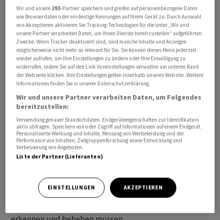
Wir und unsere
293
-Partner speichern und greifen auf personenbezogene Daten
Paradeplatz" hatte am Freitag über die Busse berichtet.
wie Browserdaten oder eindeutige Kennungen auf Ihrem Gerät zu. Durch Auswahl
von Akzeptieren aktivieren Sie Tracking-Technologien für die unter „Wir und
unsere Partner verarbeiten Daten, um Ihnen Dienste bereitzustellen“ aufgeführten
Die Strafzahlung beinhalte auch die Einbehaltung von
Zwecke. Wenn Tracker deaktiviert sind, sind manche Inhalte und Anzeigen
Gewinnen in Höhe von 975'000 Dollar, die Mirabaud dank
möglicherweise nicht mehr so relevant für Sie. Sie können dieses Menü jederzeit
den Verstössen in Form von Gebühren und Provisionen
wieder aufrufen, um Ihre Einstellungen zu ändern oder Ihre Einwilligung zu
widerrufen, indem Sie auf den Link Voreinstellungen verwalten am unteren Rand
erzielt habe, so die DFSA weiter.
der Webseite klicken. Ihre Einstellungen gelten innerhalb unseres Website. Weitere
Informationen finden Sie in unserer Datenschutzerklärung.
Schwachstellen in der Geldwäscherei-Abwehr (Anti
Wir und unsere Partner verarbeiten Daten, um Folgendes
bereitzustellen:
Money Laundering AML) hätten zu Transaktionen von
neun miteinander verbundenen Kundenkonten
Verwendung genauer Standortdaten. Endgeräteeigenschaften zur Identifikation
aktiv abfragen. Speichern von oder Zugriff auf Informationen auf einem Endgerät.
geführt, die zu einer Reihe von Warnsignalen bezüglich
Personalisierte Werbung und Inhalte, Messung von Werbeleistung und der
Performance von Inhalten, Zielgruppenforschung sowie Entwicklung und
Geldwäscherei-Verdacht ausgelöst hätten, so die DFSA.
Verbesserung von Angeboten.
Zwar habe die Behörde nicht feststellen können, dass
Liste der Partner (Lieferanten)
es sich tatsächlich um Geldwäscherei handelte.
Dennoch hätten die Aktivitäten erhebliche
EINSTELLUNGEN
AKZEPTIEREN
Schwachstellen in den Systemen und Kontrollen von
Mirabaud offengelegt, die auch die Bank selbst hätte
erkennen und beheben müssen.