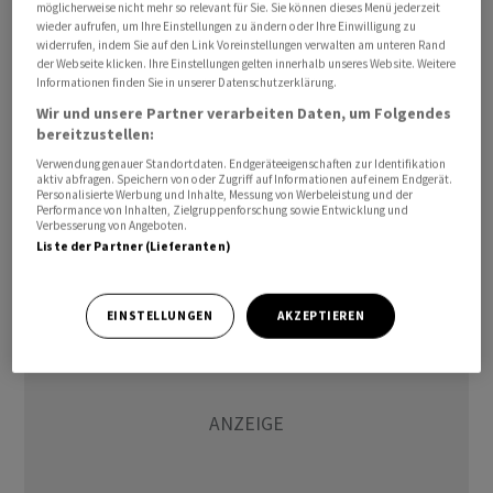
möglicherweise nicht mehr so relevant für Sie. Sie können dieses Menü jederzeit
Für das laufende Jahr rechnet der Konzern allerdings
wieder aufrufen, um Ihre Einstellungen zu ändern oder Ihre Einwilligung zu
mit einem schwächeren Umsatzwachstum. Der Gewinn
widerrufen, indem Sie auf den Link Voreinstellungen verwalten am unteren Rand
der Webseite klicken. Ihre Einstellungen gelten innerhalb unseres Website. Weitere
dürfte trotz negativer Auswirkungen einer neuen
Informationen finden Sie in unserer Datenschutzerklärung.
Steuer auf die Fernverkehrsinfrastruktur in Frankreich
Wir und unsere Partner verarbeiten Daten, um Folgendes
zudem in der Nähe des Vorjahreswertes liegen. Der
bereitzustellen:
Konzern ist mit Flughäfen, Maut-Autobahnen,
Verwendung genauer Standortdaten. Endgeräteeigenschaften zur Identifikation
aktiv abfragen. Speichern von oder Zugriff auf Informationen auf einem Endgerät.
Baugeschäft und Energie breit aufgestellt./jha/he
Personalisierte Werbung und Inhalte, Messung von Werbeleistung und der
Performance von Inhalten, Zielgruppenforschung sowie Entwicklung und
Verbesserung von Angeboten.
(AWP)
Liste der Partner (Lieferanten)
EINSTELLUNGEN
AKZEPTIEREN