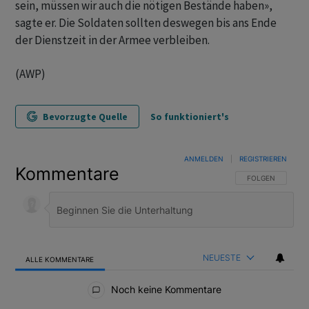
sein, müssen wir auch die nötigen Bestände haben»,
sagte er. Die Soldaten sollten deswegen bis ans Ende
der Dienstzeit in der Armee verbleiben.
(AWP)
Bevorzugte Quelle
So funktioniert's
ANMELDEN
|
REGISTRIEREN
Kommentare
FOLGE DIESER U
FOLGEN
NEUESTE
ALLE KOMMENTARE
Alle Kommentare
Noch keine Kommentare