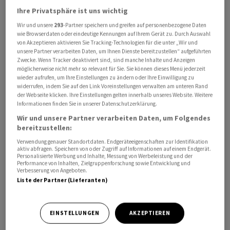
Die Zahl der Zivildienstleistenden erreichte 2025 einen
Ihre Privatsphäre ist uns wichtig
neuen Rekord. Gleichzeitig werden sinkende
Wir und unsere
293
-Partner speichern und greifen auf personenbezogene Daten
Armeebestände erwartet. Um dem entgegenzuwirken,
wie Browserdaten oder eindeutige Kennungen auf Ihrem Gerät zu. Durch Auswahl
von Akzeptieren aktivieren Sie Tracking-Technologien für die unter „Wir und
soll es für die Soldaten weniger attraktiv werden, sich
unsere Partner verarbeiten Daten, um Ihnen Dienste bereitzustellen“ aufgeführten
aus der Armee zu verabschieden und in den Zivildienst
Zwecke. Wenn Tracker deaktiviert sind, sind manche Inhalte und Anzeigen
möglicherweise nicht mehr so relevant für Sie. Sie können dieses Menü jederzeit
zu wechseln.
wieder aufrufen, um Ihre Einstellungen zu ändern oder Ihre Einwilligung zu
widerrufen, indem Sie auf den Link Voreinstellungen verwalten am unteren Rand
der Webseite klicken. Ihre Einstellungen gelten innerhalb unseres Website. Weitere
Klare Regeln schaffen
Informationen finden Sie in unserer Datenschutzerklärung.
Wir und unsere Partner verarbeiten Daten, um Folgendes
Nationalrat Martin Candinas (Mitte/GR) sagte in seiner
bereitzustellen:
Vorstellung der Vorlage, die Revision schaffe klare
Verwendung genauer Standortdaten. Endgeräteeigenschaften zur Identifikation
Regeln und positioniere den Zivildienst wieder als
aktiv abfragen. Speichern von oder Zugriff auf Informationen auf einem Endgerät.
Personalisierte Werbung und Inhalte, Messung von Werbeleistung und der
Ersatzdienst für Männer mit «echten
Performance von Inhalten, Zielgruppenforschung sowie Entwicklung und
Verbesserung von Angeboten.
Gewissenskonflikten». Heute bestünden
Liste der Partner (Lieferanten)
Gesetzeslücken, die faktisch zu einer Wahlfreiheit
geführt hätten.
EINSTELLUNGEN
AKZEPTIEREN