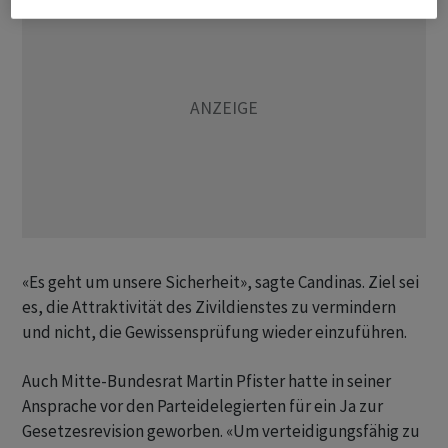
«Es geht um unsere Sicherheit», sagte Candinas. Ziel sei
es, die Attraktivität des Zivildienstes zu vermindern
und nicht, die Gewissensprüfung wieder einzuführen.
Auch Mitte-Bundesrat Martin Pfister hatte in seiner
Ansprache vor den Parteidelegierten für ein Ja zur
Gesetzesrevision geworben. «Um verteidigungsfähig zu