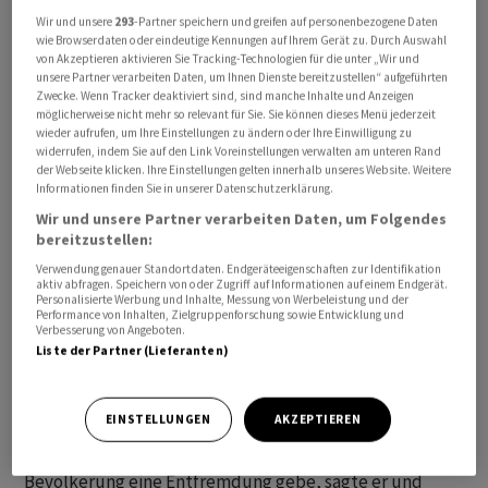
attraktiv, weil sie mehr als ein Wirtschaftsstandort sei,
Wir und unsere
293
-Partner speichern und greifen auf personenbezogene Daten
wie Browserdaten oder eindeutige Kennungen auf Ihrem Gerät zu. Durch Auswahl
sagte der Zuger Nationalrat. Sie biete Rechtssicherheit,
von Akzeptieren aktivieren Sie Tracking-Technologien für die unter „Wir und
Stabilität, sozialen Frieden und Rücksicht auf die
unsere Partner verarbeiten Daten, um Ihnen Dienste bereitzustellen“ aufgeführten
Zwecke. Wenn Tracker deaktiviert sind, sind manche Inhalte und Anzeigen
Schwachen und Minderheiten.
möglicherweise nicht mehr so relevant für Sie. Sie können dieses Menü jederzeit
wieder aufrufen, um Ihre Einstellungen zu ändern oder Ihre Einwilligung zu
widerrufen, indem Sie auf den Link Voreinstellungen verwalten am unteren Rand
Es dürfe nicht nur um Deregulierung, tiefe Steuern und
der Webseite klicken. Ihre Einstellungen gelten innerhalb unseres Website. Weitere
eine unbegrenzte Verfügbarkeit von Arbeitskräften aus
Informationen finden Sie in unserer Datenschutzerklärung.
der ganzen Welt gehen, erklärte Pfister. Die direkte
Wir und unsere Partner verarbeiten Daten, um Folgendes
Demokratie, die politischen Institutionen und der
bereitzustellen:
Zusammenhalt seien «unschätzbar wichtigere
Verwendung genauer Standortdaten. Endgeräteeigenschaften zur Identifikation
aktiv abfragen. Speichern von oder Zugriff auf Informationen auf einem Endgerät.
Faktoren».
Personalisierte Werbung und Inhalte, Messung von Werbeleistung und der
Performance von Inhalten, Zielgruppenforschung sowie Entwicklung und
Verbesserung von Angeboten.
Entfremdung bereitet Sorge
Liste der Partner (Lieferanten)
Pfister forderte, dass die Wirtschaft wieder mehr
EINSTELLUNGEN
AKZEPTIEREN
Verantwortung übernehme. Es bereite ihm Sorge, dass
es zwischen der wirtschaftlichen Elite und der
Bevölkerung eine Entfremdung gebe, sagte er und