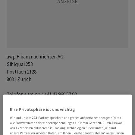
awp Finanznachrichten AG 

Sihlquai 253

Postfach 1128

8031 Zürich

Telefonnummer: +41 43 960 57 00

Fax-Nummer: +41 43 960 57 01 

E-mail: redakt@awp.ch

Ihre Privatsphäre ist uns wichtig
Internet: www.awp.ch

Wir und unsere
293
-Partner speichern und greifen auf personenbezogene Daten
wie Browserdaten oder eindeutige Kennungen auf Ihrem Gerät zu. Durch Auswahl
Twitter: @awp_de und @awp_fr

von Akzeptieren aktivieren Sie Tracking-Technologien für die unter „Wir und
unsere Partner verarbeiten Daten, um Ihnen Dienste bereitzustellen“ aufgeführten