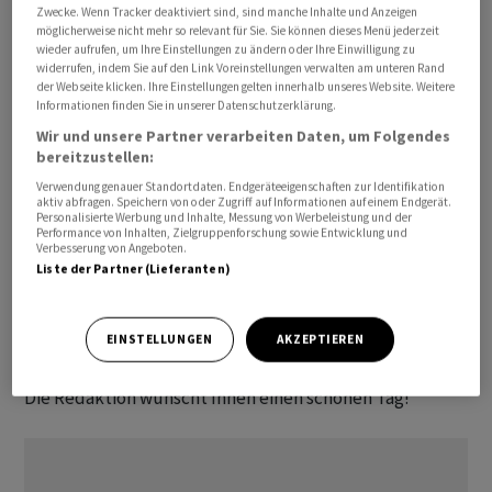
Geschäftsführung: Christoph Gaberthüel

Zwecke. Wenn Tracker deaktiviert sind, sind manche Inhalte und Anzeigen
möglicherweise nicht mehr so relevant für Sie. Sie können dieses Menü jederzeit
wieder aufrufen, um Ihre Einstellungen zu ändern oder Ihre Einwilligung zu
Alle angegebenen Zeiten beziehen sich auf MESZ.
widerrufen, indem Sie auf den Link Voreinstellungen verwalten am unteren Rand
der Webseite klicken. Ihre Einstellungen gelten innerhalb unseres Website. Weitere
Informationen finden Sie in unserer Datenschutzerklärung.
Die internationalen Nachrichten "awp international"
Wir und unsere Partner verarbeiten Daten, um Folgendes
stammen von unserer Partneragentur dpa-AFX
bereitzustellen:
Wirtschaftsnachrichten GmbH, Frankfurt am Main.
Verwendung genauer Standortdaten. Endgeräteeigenschaften zur Identifikation
aktiv abfragen. Speichern von oder Zugriff auf Informationen auf einem Endgerät.
Personalisierte Werbung und Inhalte, Messung von Werbeleistung und der
Alle Meldungen werden mit journalistischer Sorgfalt
Performance von Inhalten, Zielgruppenforschung sowie Entwicklung und
Verbesserung von Angeboten.
erarbeitet. Für Verzögerungen, Irrtümer, Fehler und
Liste der Partner (Lieferanten)
Unterlassungen wird jedoch keine Haftung
übernommen. Kopien, Nachdrucke oder sonstige
EINSTELLUNGEN
AKZEPTIEREN
Vervielfältigungen bedürfen der Genehmigung von AWP.
Die Redaktion wünscht Ihnen einen schönen Tag!