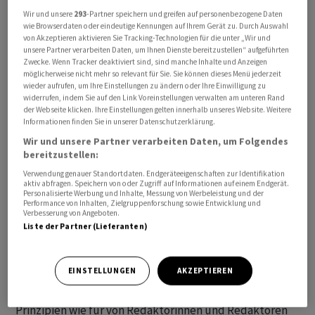
Wir und unsere
293
-Partner speichern und greifen auf personenbezogene Daten
wie Browserdaten oder eindeutige Kennungen auf Ihrem Gerät zu. Durch Auswahl
Alle angegebenen Zeiten beziehen sich auf MESZ.
von Akzeptieren aktivieren Sie Tracking-Technologien für die unter „Wir und
unsere Partner verarbeiten Daten, um Ihnen Dienste bereitzustellen“ aufgeführten
Zwecke. Wenn Tracker deaktiviert sind, sind manche Inhalte und Anzeigen
Die mit «awp international» gekennzeichneten
möglicherweise nicht mehr so relevant für Sie. Sie können dieses Menü jederzeit
Meldungen stammen von unserer Partneragentur dpa-
wieder aufrufen, um Ihre Einstellungen zu ändern oder Ihre Einwilligung zu
widerrufen, indem Sie auf den Link Voreinstellungen verwalten am unteren Rand
AFX Wirtschaftsnachrichten GmbH, Frankfurt am Main.
der Webseite klicken. Ihre Einstellungen gelten innerhalb unseres Website. Weitere
Informationen finden Sie in unserer Datenschutzerklärung.
Alle Meldungen werden mit journalistischer Sorgfalt
Wir und unsere Partner verarbeiten Daten, um Folgendes
erarbeitet. Für Verzögerungen, Irrtümer, Fehler und
bereitzustellen:
Unterlassungen wird jedoch keine Haftung
Verwendung genauer Standortdaten. Endgeräteeigenschaften zur Identifikation
aktiv abfragen. Speichern von oder Zugriff auf Informationen auf einem Endgerät.
übernommen. Kopien, Nachdrucke oder sonstige
Personalisierte Werbung und Inhalte, Messung von Werbeleistung und der
Vervielfältigungen bedürfen der Genehmigung von AWP.
Performance von Inhalten, Zielgruppenforschung sowie Entwicklung und
Verbesserung von Angeboten.
Liste der Partner (Lieferanten)
Der News-Service enthält Meldungen, die mit Hilfe von
algorithmischen respektive KI-basierten Systemen
EINSTELLUNGEN
AKZEPTIEREN
produziert werden. Für automatisch erzeugte
Meldungen gelten bei AWP die gleichen journalistischen
Prinzipien wie für von Redaktorinnen und Redaktoren