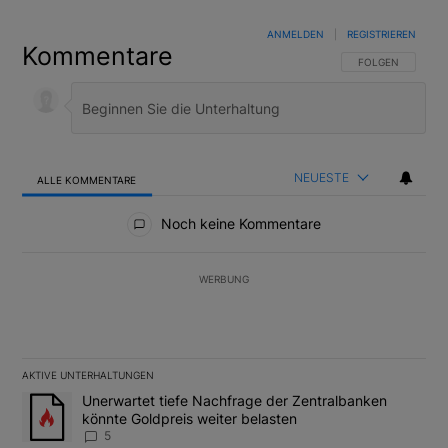
ANMELDEN
|
REGISTRIEREN
Kommentare
FOLGE DIESER U
FOLGEN
NEUESTE
ALLE KOMMENTARE
Alle Kommentare
Noch keine Kommentare
WERBUNG
AKTIVE UNTERHALTUNGEN
Das Folgende ist eine Liste der am meisten kommentierten Artikel
Ein Trendartikel mit dem Titel "Unerwartet tiefe Nachfrage der 
Unerwartet tiefe Nachfrage der Zentralbanken
könnte Goldpreis weiter belasten
5