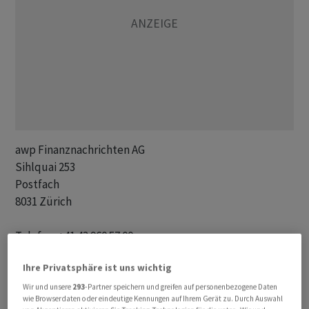
awp Finanznachrichten AG 

Sihlquai 253

Postfach

8031 Zürich

Telefon: +41 43 960 57 00 

E-Mail: redakt@awp.ch 

Ihre Privatsphäre ist uns wichtig
Internet: www.awp.ch   

Wir und unsere
293
-Partner speichern und greifen auf personenbezogene Daten
wie Browserdaten oder eindeutige Kennungen auf Ihrem Gerät zu. Durch Auswahl
Geschäftsführung: Christoph Gaberthüel
