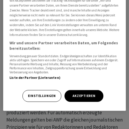
von Akzeptieren aktivieren Sie Tracking-Technologien für die unter „Wir und
unsere Partner verarbeiten Daten, um Ihnen Dienste bereitzustellen“ aufgeführten
Zwecke. Wenn Tracker deaktiviert sind, sind manche Inhalte und Anzeigen
Alle angegebenen Zeiten beziehen sich auf MESZ.
möglicherweise nicht mehr so relevant für Sie. Sie können dieses Menü jederzeit
wieder aufrufen, um Ihre Einstellungen zu ändern oder Ihre Einwilligung zu
widerrufen, indem Sie auf den Link Voreinstellungen verwalten am unteren Rand
Die mit «awp international» gekennzeichneten
der Webseite klicken. Ihre Einstellungen gelten innerhalb unseres Website. Weitere
Meldungen stammen von unserer Partneragentur dpa-
Informationen finden Sie in unserer Datenschutzerklärung.
AFX Wirtschaftsnachrichten GmbH, Frankfurt am Main.
Wir und unsere Partner verarbeiten Daten, um Folgendes
bereitzustellen:
Alle Meldungen werden mit journalistischer Sorgfalt
Verwendung genauer Standortdaten. Endgeräteeigenschaften zur Identifikation
aktiv abfragen. Speichern von oder Zugriff auf Informationen auf einem Endgerät.
erarbeitet. Für Verzögerungen, Irrtümer, Fehler und
Personalisierte Werbung und Inhalte, Messung von Werbeleistung und der
Performance von Inhalten, Zielgruppenforschung sowie Entwicklung und
Unterlassungen wird jedoch keine Haftung
Verbesserung von Angeboten.
übernommen. Kopien, Nachdrucke oder sonstige
Liste der Partner (Lieferanten)
Vervielfältigungen bedürfen der Genehmigung von AWP.
EINSTELLUNGEN
AKZEPTIEREN
Der News-Service enthält Meldungen, die mit Hilfe von
algorithmischen respektive KI-basierten Systemen
produziert werden. Für automatisch erzeugte
Meldungen gelten bei AWP die gleichen journalistischen
Prinzipien wie für von Redaktorinnen und Redaktoren