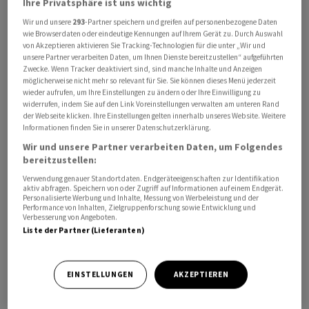
Ihre Privatsphäre ist uns wichtig
Wir und unsere
293
-Partner speichern und greifen auf personenbezogene Daten
wie Browserdaten oder eindeutige Kennungen auf Ihrem Gerät zu. Durch Auswahl
von Akzeptieren aktivieren Sie Tracking-Technologien für die unter „Wir und
unsere Partner verarbeiten Daten, um Ihnen Dienste bereitzustellen“ aufgeführten
Zwecke. Wenn Tracker deaktiviert sind, sind manche Inhalte und Anzeigen
möglicherweise nicht mehr so relevant für Sie. Sie können dieses Menü jederzeit
Nach der Bekanntgabe der Partnerschaft zog der
wieder aufrufen, um Ihre Einstellungen zu ändern oder Ihre Einwilligung zu
Börsenkurs von 1&1 kräftig an, Vodafone legte nur
widerrufen, indem Sie auf den Link Voreinstellungen verwalten am unteren Rand
der Webseite klicken. Ihre Einstellungen gelten innerhalb unseres Website. Weitere
moderat zu. Der Kurs von Telefónica Deutschland brach
Informationen finden Sie in unserer Datenschutzerklärung.
hingegen ein - diese Firma muss auf längere Sicht auf
Wir und unsere Partner verarbeiten Daten, um Folgendes
Einnahmen verzichten, die sie bisher von 1&1 als Noch-
bereitzustellen:
Mieter erhält beziehungsweise in Aussicht gestellt
Verwendung genauer Standortdaten. Endgeräteeigenschaften zur Identifikation
bekommen hat. Zuletzt notierte die Aktie von
aktiv abfragen. Speichern von oder Zugriff auf Informationen auf einem Endgerät.
Personalisierte Werbung und Inhalte, Messung von Werbeleistung und der
Telefonica Deutschland fast 16 Prozent niedriger,
Performance von Inhalten, Zielgruppenforschung sowie Entwicklung und
Verbesserung von Angeboten.
während die 1&1-Scheine 16 Prozent höher lagen.
Liste der Partner (Lieferanten)
1&1 baut derzeit sein eigenes Handynetz, kommt
hierbei aber nur schleppend voran. Bei der Frage,
EINSTELLUNGEN
AKZEPTIEREN
warum es so langsam vorangeht, liegen 1&1 und
Vodafone im Clinch: Der Neueinsteiger wirft Vodafone