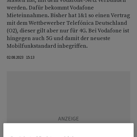
Masten hat, mit dem Vodafone-Netz verbunden
werden. Dafür bekommt Vodafone
Mieteinnahmen. Bisher hat 1&1 so einen Vertrag
mit dem Wettbewerber Telefónica Deutschland
(O2), dieser gilt aber nur für 4G. Bei Vodafone ist
hingegen auch 5G und damit der neueste
Mobilfunkstandard inbegriffen.
02.08.2023 15:13