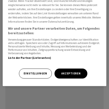
Zwecke. Wenn Tracker deaktiviert sind, sind manche Inhalte und Anzeigen
Tagen wurde bekannt, dass die Mobiliar Flatfox mit
möglicherweise nicht mehr so relevant für Sie. Sie können dieses Menü jederzeit
wieder aufrufen, um Ihre Einstellungen zu ändern oder Ihre Einwilligung zu
dem zweiten Immobilienportal in ihrem Besitz, der
widerrufen, indem Sie auf den Link Voreinstellungen verwalten am unteren Rand
Berner Firma Aroov, fusioniert hat.
der Webseite klicken. Ihre Einstellungen gelten innerhalb unseres Website. Weitere
Informationen finden Sie in unserer Datenschutzerklärung.
Die SMG ist 2021 als Joint Venture von der TX Group,
Wir und unsere Partner verarbeiten Daten, um Folgendes
bereitzustellen:
Ringier, dem Wachstumsinvestor General Atlantic sowie
Verwendung genauer Standortdaten. Endgeräteeigenschaften zur Identifikation
der Mobiliar gegründet worden. Die Firma betreibt
aktiv abfragen. Speichern von oder Zugriff auf Informationen auf einem Endgerät.
mehrere Online-Marktplätze, darunter etwa
Personalisierte Werbung und Inhalte, Messung von Werbeleistung und der
Performance von Inhalten, Zielgruppenforschung sowie Entwicklung und
Homegate, Tutti oder die Scout24-Gruppe.
Verbesserung von Angeboten.
Liste der Partner (Lieferanten)
tv/
EINSTELLUNGEN
AKZEPTIEREN
(AWP)