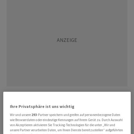
Ein Entscheid darüber, ob das Joint Venture SMG - an
dem wiederum die Mobiliar beteiligt ist - Flatfox
Ihre Privatsphäre ist uns wichtig
tatsächlich übernimmt, sei allerdings noch nicht
Wir und unsere
293
-Partner speichern und greifen auf personenbezogene Daten
gefallen, heisst es in der Mitteilung. Flatfox ist eine
wie Browserdaten oder eindeutige Kennungen auf Ihrem Gerät zu. Durch Auswahl
Online-Plattform für Wohnungsvermietung, die 2021
von Akzeptieren aktivieren Sie Tracking-Technologien für die unter „Wir und
unsere Partner verarbeiten Daten, um Ihnen Dienste bereitzustellen“ aufgeführten
von der Mobiliar übernommen wurde. Erst vor wenigen