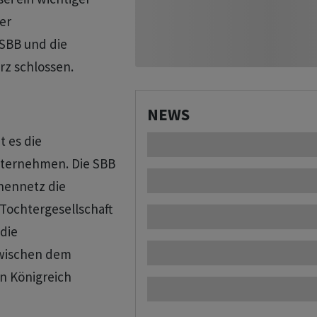
ner
 SBB und die
rz schlossen.
NEWS
t es die
nternehmen. Die SBB
nennetz die
Tochtergesellschaft
 die
wischen dem
n Königreich