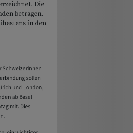
rzeichnet. Die
unden betragen.
rühestens in den
der Schweizerinnen
verbindung sollen
ürich und London,
nden ab Basel
tag mit. Dies
n.
ei ein wichtiger