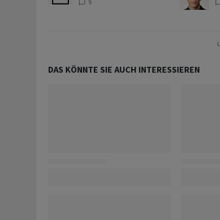
Zentralbanken könnte
A
5
Goldpreis weiter belasten
D
U
DAS KÖNNTE SIE AUCH INTERESSIEREN