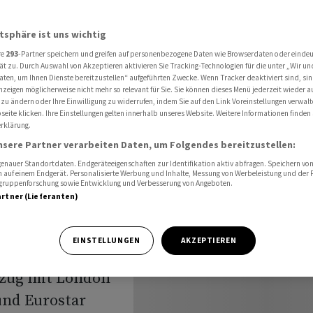
und London nimmt nächste Hürde
atsphäre ist uns wichtig
re
293
-Partner speichern und greifen auf personenbezogene Daten wie Browserdaten oder einde
ug
ät zu. Durch Auswahl von Akzeptieren aktivieren Sie Tracking-Technologien für die unter „Wir un
aten, um Ihnen Dienste bereitzustellen“ aufgeführten Zwecke. Wenn Tracker deaktiviert sind, s
nzeigen möglicherweise nicht mehr so relevant für Sie. Sie können dieses Menü jederzeit wieder a
eiz und
 zu ändern oder Ihre Einwilligung zu widerrufen, indem Sie auf den Link Voreinstellungen verwal
eite klicken. Ihre Einstellungen gelten innerhalb unseres Website. Weitere Informationen finden 
rklärung.
hste
nsere Partner verarbeiten Daten, um Folgendes bereitzustellen:
nauer Standortdaten. Endgeräteeigenschaften zur Identifikation aktiv abfragen. Speichern von 
 auf einem Endgerät. Personalisierte Werbung und Inhalte, Messung von Werbeleistung und der
elgruppenforschung sowie Entwicklung und Verbesserung von Angeboten.
artner (Lieferanten)
EINSTELLUNGEN
AKZEPTIEREN
ktzug mit London
nd Eurostar