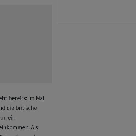
ht bereits: Im Mai
d die britische
don ein
einkommen. Als