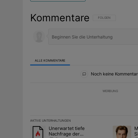
Kommentare
FOLGE DIESER UNTERHAL
FOLGEN
ALLE KOMMENTARE
Alle Kommentare
Noch keine Kommentar
WERBUNG
AKTIVE UNTERHALTUNGEN
Das Folgende ist eine Liste der am meisten kommentier
Unerwartet tiefe
M
Ein Trendartikel mit dem Titel "Unerwartet tiefe Nac
Ein Trendart
Nachfrage der
S