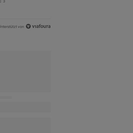
lles über den Retter-
3
eal
nterstützt von