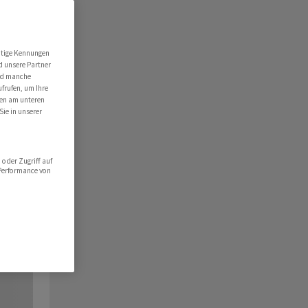
utige Kennungen
d unsere Partner
ind manche
ufrufen, um Ihre
ten am unteren
Sie in unserer
oder Zugriff auf
 Performance von