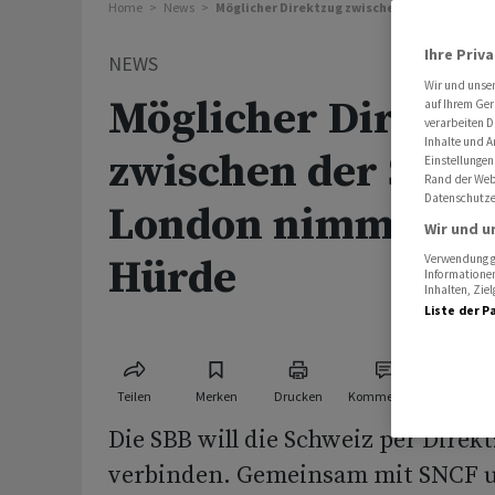
Home
News
Möglicher Direktzug zwischen der Schweiz 
Ihre Priv
NEWS
Wir und unse
Möglicher Direktz
auf Ihrem Ger
verarbeiten D
Inhalte und A
zwischen der Schw
Einstellungen
Rand der Webs
Datenschutze
London nimmt näc
Wir und u
Hürde
Verwendung ge
Informationen
Inhalten, Zi
Liste der P
Teilen
Merken
Drucken
Kommentare
Die SBB will die Schweiz per Dire
verbinden. Gemeinsam mit SNCF u