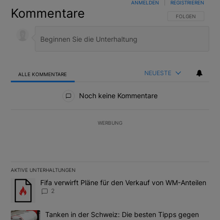
ANMELDEN
|
REGISTRIEREN
Kommentare
FOLGE DIESER U
FOLGEN
NEUESTE
ALLE KOMMENTARE
Alle Kommentare
Noch keine Kommentare
WERBUNG
AKTIVE UNTERHALTUNGEN
Das Folgende ist eine Liste der am meisten kommentierten Artikel
Ein Trendartikel mit dem Titel "Fifa verwirft Pläne für den Verk
Fifa verwirft Pläne für den Verkauf von WM-Anteilen
2
Ein Trendartikel mit dem Titel "Tanken in der Schweiz: Die best
Tanken in der Schweiz: Die besten Tipps gegen