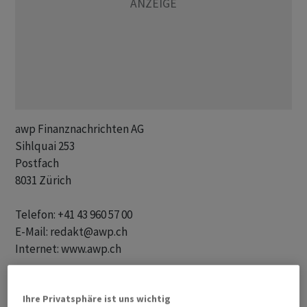
awp Finanznachrichten AG 

Sihlquai 253

Postfach

8031 Zürich

Telefon: +41 43 960 57 00 

E-Mail: redakt@awp.ch 

Internet: www.awp.ch   

Geschäftsführung: Christoph Gaberthüel

Ihre Privatsphäre ist uns wichtig