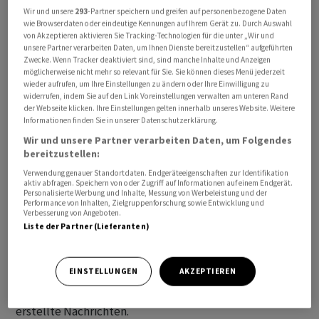
Alle angegebenen Zeiten beziehen sich auf MESZ.
Wir und unsere
293
-Partner speichern und greifen auf personenbezogene Daten
wie Browserdaten oder eindeutige Kennungen auf Ihrem Gerät zu. Durch Auswahl
von Akzeptieren aktivieren Sie Tracking-Technologien für die unter „Wir und
Die mit «awp international» gekennzeichneten
unsere Partner verarbeiten Daten, um Ihnen Dienste bereitzustellen“ aufgeführten
Zwecke. Wenn Tracker deaktiviert sind, sind manche Inhalte und Anzeigen
Meldungen stammen von unserer Partneragentur dpa-
möglicherweise nicht mehr so relevant für Sie. Sie können dieses Menü jederzeit
AFX Wirtschaftsnachrichten GmbH, Frankfurt am Main.
wieder aufrufen, um Ihre Einstellungen zu ändern oder Ihre Einwilligung zu
widerrufen, indem Sie auf den Link Voreinstellungen verwalten am unteren Rand
der Webseite klicken. Ihre Einstellungen gelten innerhalb unseres Website. Weitere
Alle Meldungen werden mit journalistischer Sorgfalt
Informationen finden Sie in unserer Datenschutzerklärung.
erarbeitet. Für Verzögerungen, Irrtümer, Fehler und
Wir und unsere Partner verarbeiten Daten, um Folgendes
Unterlassungen wird jedoch keine Haftung
bereitzustellen:
übernommen. Kopien, Nachdrucke oder sonstige
Verwendung genauer Standortdaten. Endgeräteeigenschaften zur Identifikation
aktiv abfragen. Speichern von oder Zugriff auf Informationen auf einem Endgerät.
Vervielfältigungen bedürfen der Genehmigung von AWP.
Personalisierte Werbung und Inhalte, Messung von Werbeleistung und der
Performance von Inhalten, Zielgruppenforschung sowie Entwicklung und
Verbesserung von Angeboten.
Der News-Service enthält Meldungen, die mit Hilfe von
Liste der Partner (Lieferanten)
algorithmischen respektive KI-basierten Systemen
produziert werden. Für automatisch erzeugte
EINSTELLUNGEN
AKZEPTIEREN
Meldungen gelten bei AWP die gleichen journalistischen
Prinzipien wie für von Redaktorinnen und Redaktoren
erstellte Nachrichten.