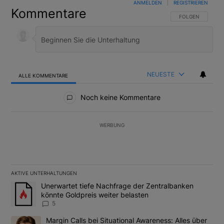
ANMELDEN
|
REGISTRIEREN
Kommentare
FOLGE DIESER U
FOLGEN
NEUESTE
ALLE KOMMENTARE
Alle Kommentare
Noch keine Kommentare
WERBUNG
AKTIVE UNTERHALTUNGEN
Das Folgende ist eine Liste der am meisten kommentierten Artikel
Ein Trendartikel mit dem Titel "Unerwartet tiefe Nachfrage der 
Unerwartet tiefe Nachfrage der Zentralbanken
könnte Goldpreis weiter belasten
5
Ein Trendartikel mit dem Titel "Margin Calls bei Situational Awar
Margin Calls bei Situational Awareness: Alles über