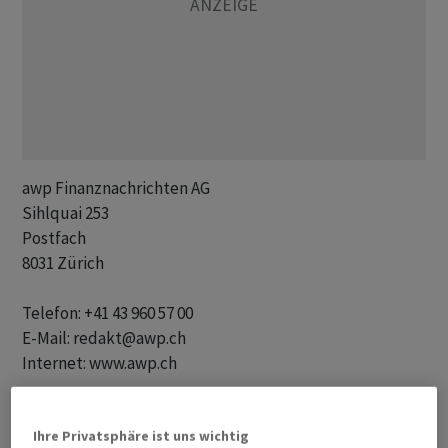
awp Finanznachrichten AG 

Sihlquai 253

Postfach

8031 Zürich

Telefon: +41 43 960 57 00 

E-Mail: redakt@awp.ch 

Internet: www.awp.ch   

Geschäftsführung: Christoph Gaberthüel

Ihre Privatsphäre ist uns wichtig