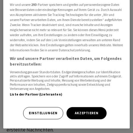
Alle angegebenen Zeiten beziehen sich auf MESZ.
Wir und unsere
293
-Partner speichern und greifen auf personenbezogene Daten
wie Browserdaten oder eindeutige Kennungen auf Ihrem Gerät zu. Durch Auswahl
von Akzeptieren aktivieren Sie Tracking-Technologien für die unter „Wir und
Die mit «awp international» gekennzeichneten
unsere Partner verarbeiten Daten, um Ihnen Dienste bereitzustellen“ aufgeführten
Zwecke. Wenn Tracker deaktiviert sind, sind manche Inhalte und Anzeigen
Meldungen stammen von unserer Partneragentur dpa-
möglicherweise nicht mehr so relevant für Sie. Sie können dieses Menü jederzeit
AFX Wirtschaftsnachrichten GmbH, Frankfurt am Main.
wieder aufrufen, um Ihre Einstellungen zu ändern oder Ihre Einwilligung zu
widerrufen, indem Sie auf den Link Voreinstellungen verwalten am unteren Rand
der Webseite klicken. Ihre Einstellungen gelten innerhalb unseres Website. Weitere
Alle Meldungen werden mit journalistischer Sorgfalt
Informationen finden Sie in unserer Datenschutzerklärung.
erarbeitet. Für Verzögerungen, Irrtümer, Fehler und
Wir und unsere Partner verarbeiten Daten, um Folgendes
Unterlassungen wird jedoch keine Haftung
bereitzustellen:
übernommen. Kopien, Nachdrucke oder sonstige
Verwendung genauer Standortdaten. Endgeräteeigenschaften zur Identifikation
aktiv abfragen. Speichern von oder Zugriff auf Informationen auf einem Endgerät.
Vervielfältigungen bedürfen der Genehmigung von AWP.
Personalisierte Werbung und Inhalte, Messung von Werbeleistung und der
Performance von Inhalten, Zielgruppenforschung sowie Entwicklung und
Verbesserung von Angeboten.
Der News-Service enthält Meldungen, die mit Hilfe von
Liste der Partner (Lieferanten)
algorithmischen respektive KI-basierten Systemen
produziert werden. Für automatisch erzeugte
EINSTELLUNGEN
AKZEPTIEREN
Meldungen gelten bei AWP die gleichen journalistischen
Prinzipien wie für von Redaktorinnen und Redaktoren
erstellte Nachrichten.