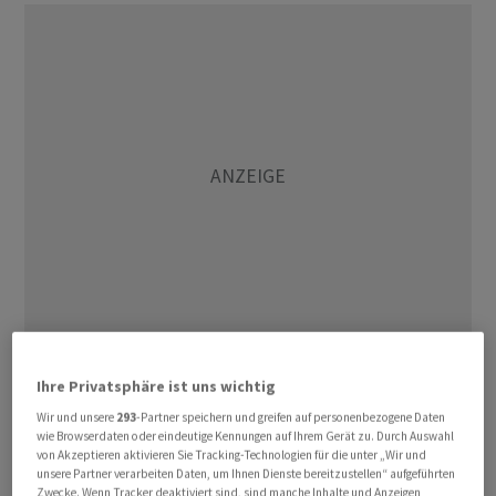
Zur Vertragsunterzeichnung für das Business Jet-
Ihre Privatsphäre ist uns wichtig
Programm liess sich Arjen Landman, Senior Vice
Wir und unsere
293
-Partner speichern und greifen auf personenbezogene Daten
President von GKN Aerospace, zitieren: "Diese
wie Browserdaten oder eindeutige Kennungen auf Ihrem Gerät zu. Durch Auswahl
von Akzeptieren aktivieren Sie Tracking-Technologien für die unter „Wir und
Vereinbarung wird dazu beitragen, ein europäisches
unsere Partner verarbeiten Daten, um Ihnen Dienste bereitzustellen“ aufgeführten
Lieferkettennetzwerk für dieses Programm
Zwecke. Wenn Tracker deaktiviert sind, sind manche Inhalte und Anzeigen