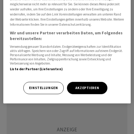
möglicherweise nicht mehr so relevant für Sie. Sie können dieses Menü jederzeit
aufzubauen."
wieder aufrufen, um Ihre Einstellungen zu ändern oder Ihre Einwilligung zu
widerrufen, indem Sie auf den Link Voreinstellungen verwalten am unteren Rand
Die Komponenten werden den Angaben zufolge in den
der Webseite klicken. Ihre Einstellungen gelten innerhalb unseres Website. Weitere
Informationen finden Sie in unserer Datenschutzerklärung.
Werken von Asco Industries, Teil der Montana Aerospace
Wir und unsere Partner verarbeiten Daten, um Folgendes
Gruppe, in Deutschland und Belgien hergestellt.
bereitzustellen:
Danach würden sie an das Werk von GKN Fokker in
Verwendung genauer Standortdaten. Endgeräteeigenschaften zur Identifikation
Papendrecht in den Niederlanden geliefert.
aktiv abfragen. Speichern von oder Zugriff auf Informationen auf einem Endgerät.
Personalisierte Werbung und Inhalte, Messung von Werbeleistung und der
Performance von Inhalten, Zielgruppenforschung sowie Entwicklung und
Verbesserung von Angeboten.
Finanzielle Angaben wurden keine gemacht.
Liste der Partner (Lieferanten)
ls/kw
EINSTELLUNGEN
AKZEPTIEREN