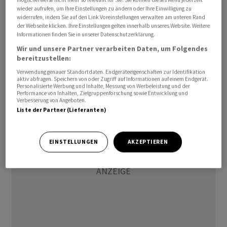
wieder aufrufen, um Ihre Einstellungen zu ändern oder Ihre Einwilligung zu
SGS auch die für 2024 erwartete Verschuldungsquote
widerrufen, indem Sie auf den Link Voreinstellungen verwalten am unteren Rand
von weniger als 2,5 mal EBITDA oder auch die EBITDA-
der Webseite klicken. Ihre Einstellungen gelten innerhalb unseres Website. Weitere
Informationen finden Sie in unserer Datenschutzerklärung.
Marge von über 16 Prozent verpassen werde.
Wir und unsere Partner verarbeiten Daten, um Folgendes
bereitzustellen:
cf/jb
Verwendung genauer Standortdaten. Endgeräteeigenschaften zur Identifikation
aktiv abfragen. Speichern von oder Zugriff auf Informationen auf einem Endgerät.
(AWP)
Personalisierte Werbung und Inhalte, Messung von Werbeleistung und der
Performance von Inhalten, Zielgruppenforschung sowie Entwicklung und
Verbesserung von Angeboten.
Liste der Partner (Lieferanten)
EINSTELLUNGEN
AKZEPTIEREN