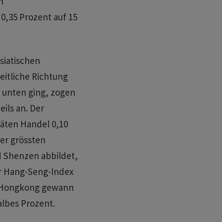
n
0,35 Prozent auf 15
siatischen
itliche Richtung
 unten ging, zogen
ils an. Der
päten Handel 0,10
der grössten
 Shenzen abbildet,
er Hang-Seng-Index
e Hongkong gewann
lbes Prozent.