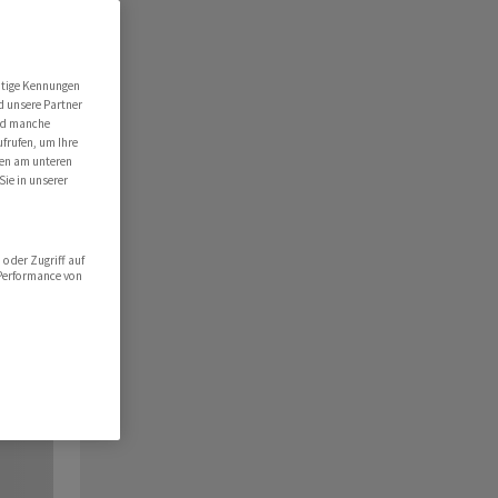
utige Kennungen
d unsere Partner
ind manche
ufrufen, um Ihre
ten am unteren
Sie in unserer
oder Zugriff auf
 Performance von