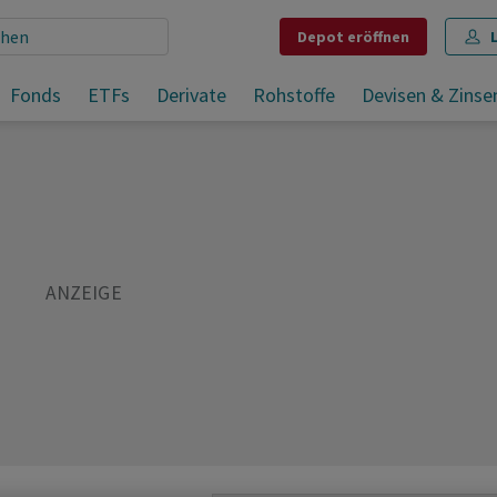
Depot
eröffnen
Fonds
ETFs
Derivate
Rohstoffe
Devisen & Zinse
Teilen
Merken
Drucken
Kommentare