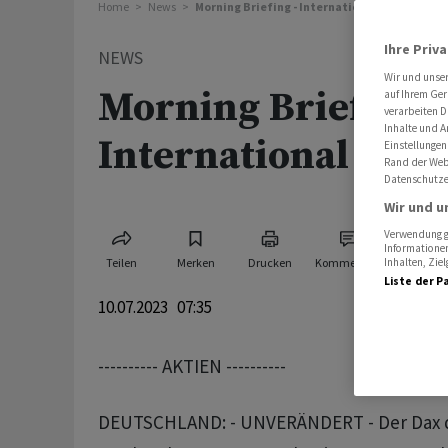
Home
News
Morning Briefing - International
Ihre Priv
NEWS
Wir und unse
Morning Briefing -
auf Ihrem Ger
verarbeiten D
Inhalte und A
International
Einstellungen
Rand der Webs
Datenschutze
Wir und u
Verwendung ge
Informationen
Teilen
Merken
Drucken
Kommentare
Inhalten, Zi
Liste der P
10.07.2023 07:35
---------- AKTIEN ----------
DEUTSCHLAND: - UNVERÄNDERT - Der Dax d