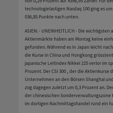
von 0,29 Prozent auf 4398,95 Zähler. Für de
technologielastigen Nasdaq 100 ging es um 
036,85 Punkte nach unten.
ASIEN: - UNEINHEITLICH - Die wichtigsten a
Aktienmärkte haben am Montag keine einhe
gefunden. Während es in Japan leicht nach
die Kurse in China und Hongkong grösstente
japanische Leitindex Nikkei 225 verlor im s
Prozent. Der CSI 300 , der die Aktienkurse 
Unternehmen an den Börsen Shanghai und
zog dagegen zuletzt um 0,3 Prozent an. D
der chinesischen Sonderverwaltungszon
im dortigen Nachmittagshandel rund ein ha