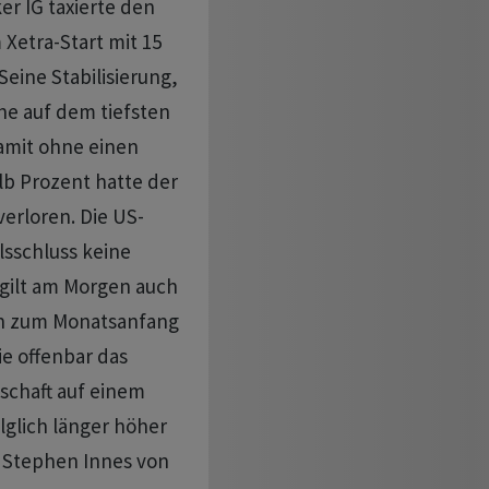
r IG taxierte den
Xetra-Start mit 15
eine Stabilisierung,
e auf dem tiefsten
damit ohne einen
lb Prozent hatte der
verloren. Die US-
sschluss keine
 gilt am Morgen auch
ben zum Monatsanfang
ie offenbar das
schaft auf einem
lglich länger höher
 Stephen Innes von