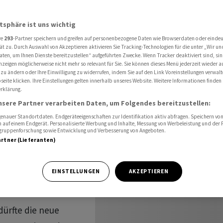
atsphäre ist uns wichtig
re
293
-Partner speichern und greifen auf personenbezogene Daten wie Browserdaten oder einde
ät zu. Durch Auswahl von Akzeptieren aktivieren Sie Tracking-Technologien für die unter „Wir un
aten, um Ihnen Dienste bereitzustellen“ aufgeführten Zwecke. Wenn Tracker deaktiviert sind, s
nzeigen möglicherweise nicht mehr so relevant für Sie. Sie können dieses Menü jederzeit wieder a
 zu ändern oder Ihre Einwilligung zu widerrufen, indem Sie auf den Link Voreinstellungen verwal
eite klicken. Ihre Einstellungen gelten innerhalb unseres Website. Weitere Informationen finden 
rklärung.
nsere Partner verarbeiten Daten, um Folgendes bereitzustellen:
nauer Standortdaten. Endgeräteeigenschaften zur Identifikation aktiv abfragen. Speichern von 
 auf einem Endgerät. Personalisierte Werbung und Inhalte, Messung von Werbeleistung und der
elgruppenforschung sowie Entwicklung und Verbesserung von Angeboten.
artner (Lieferanten)
EINSTELLUNGEN
AKZEPTIEREN
ürfte die neue