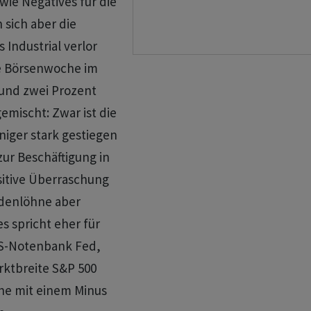
wie Negatives für die
 sich aber die
 Industrial verlor
te Börsenwoche im
 rund zwei Prozent
gemischt: Zwar ist die
niger stark gestiegen
zur Beschäftigung in
ositive Überraschung
ndenlöhne aber
s spricht eher für
 US-Notenbank Fed,
rktbreite S&P 500
he mit einem Minus