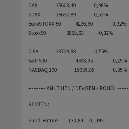
DAX              	15603,40	 	 0,48%

XDAX            	15632,89		 0,53%

EuroSTOXX 50		 4236,60		 0,32%

Stoxx50        		 3855,63	    -0,32%

DJIA             	33734,88		-0,55%

S&P 500        		 4398,95		-0,29%

NASDAQ 100  		15036,85		-0,35%

---------- ANLEIHEN / DEVISEN / ROHÖL -------
RENTEN:
Bund-Future         130,89    -0,11%
