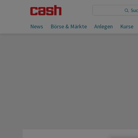
Sie lesen:
Morning Briefing - International
News
Börse & Märkte
Anlegen
Kurse