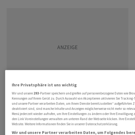
Ihre Privatsphäre ist uns wichtig
Wir und unsere
293
-Partner speichern und greifen auf personenbezogene Daten wie Bro
Kennungen auf Ihrem Gerät zu. Durch Auswahl von Akzeptieren aktivieren Sie Tracking-T
ASIEN: - KURSGEWINNE - Die wichtigsten Aktienmärkte
und unsere Partner verarbeiten Daten, um Ihnen Dienste bereitzustellen“ aufgeführten
in Asien sind mit Kursgewinnen in die neue Woche
deaktiviert sind, sind manche Inhalte und Anzeigen möglicherweise nicht mehr so relevan
gestartet. Der Leitindex Nikkei 225 legte am Montag im
Menü jederzeit wieder aufrufen, um Ihre Einstellungen zu ändern oder Ihre Einwilligung 
den Link Voreinstellungen verwalten am unteren Rand der Webseite klicken. Ihre Einstel
späten Handel um 0,9 Prozent zu. Der CSI 300 , der die
Website. Weitere Informationen finden Sie in unserer Datenschutzerklärung.
Aktienkurse der grössten Unternehmen an den Börsen
Wir und unsere Partner verarbeiten Daten, um Folgendes bere