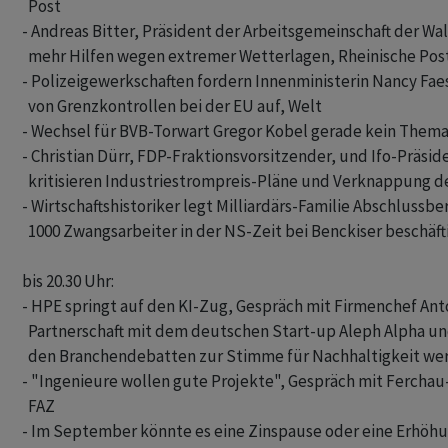
  Post

- Andreas Bitter, Präsident der Arbeitsgemeinschaft der Wa
  mehr Hilfen wegen extremer Wetterlagen, Rheinische Post
- Polizeigewerkschaften fordern Innenministerin Nancy Fae
  von Grenzkontrollen bei der EU auf, Welt

- Wechsel für BVB-Torwart Gregor Kobel gerade kein Thema, 
- Christian Dürr, FDP-Fraktionsvorsitzender, und Ifo-Präsid
  kritisieren Industriestrompreis-Pläne und Verknappung de
- Wirtschaftshistoriker legt Milliardärs-Familie Abschlussberi
  1000 Zwangsarbeiter in der NS-Zeit bei Benckiser beschäftig
bis 20.30 Uhr:

- HPE springt auf den KI-Zug, Gespräch mit Firmenchef Anton
  Partnerschaft mit dem deutschen Start-up Aleph Alpha und
  den Branchendebatten zur Stimme für Nachhaltigkeit werd
- "Ingenieure wollen gute Projekte", Gespräch mit Ferchau-
  FAZ

- Im September könnte es eine Zinspause oder eine Erhöhu