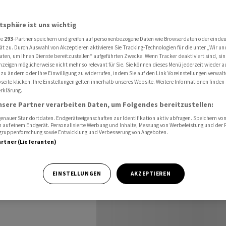
atsphäre ist uns wichtig
re
293
-Partner speichern und greifen auf personenbezogene Daten wie Browserdaten oder einde
ät zu. Durch Auswahl von Akzeptieren aktivieren Sie Tracking-Technologien für die unter „Wir un
aten, um Ihnen Dienste bereitzustellen“ aufgeführten Zwecke. Wenn Tracker deaktiviert sind, s
nzeigen möglicherweise nicht mehr so relevant für Sie. Sie können dieses Menü jederzeit wieder a
 zu ändern oder Ihre Einwilligung zu widerrufen, indem Sie auf den Link Voreinstellungen verwal
eite klicken. Ihre Einstellungen gelten innerhalb unseres Website. Weitere Informationen finden 
rklärung.
nsere Partner verarbeiten Daten, um Folgendes bereitzustellen:
nauer Standortdaten. Endgeräteeigenschaften zur Identifikation aktiv abfragen. Speichern von 
 auf einem Endgerät. Personalisierte Werbung und Inhalte, Messung von Werbeleistung und der
elgruppenforschung sowie Entwicklung und Verbesserung von Angeboten.
artner (Lieferanten)
EINSTELLUNGEN
AKZEPTIEREN