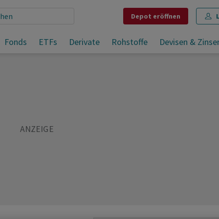
Depot
eröffnen
Fonds
ETFs
Derivate
Rohstoffe
Devisen & Zinse
Teilen
Merken
Drucken
Kommentare