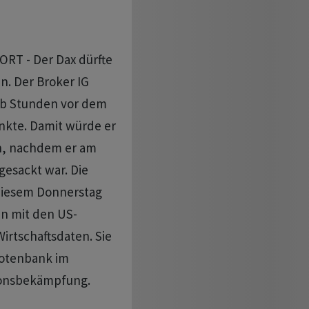
T - Der Dax dürfte
n. Der Broker IG
alb Stunden vor dem
unkte. Damit würde er
en, nachdem er am
gesackt war. Die
 diesem Donnerstag
n mit den US-
irtschaftsdaten. Sie
Notenbank im
ionsbekämpfung.