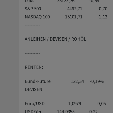
DJIA             		35123,36		-0,54

S&P 500        		  4467,71		-0,70

----------
ANLEIHEN / DEVISEN / ROHÖL
----------
RENTEN:
DEVISEN:
Euro/USD       		   1,0979		0,05

USD/Yen             	144,0355		0,22
