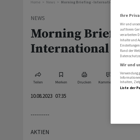
Home
News
Morning Briefing - International
Ihre Priv
NEWS
Wir und unse
Morning Briefing -
auf Ihrem Ger
verarbeiten D
Inhalte und A
International
Einstellungen
Rand der Webs
Datenschutze
Wir und u
Verwendung ge
Informationen
Teilen
Merken
Drucken
Kommentare
Inhalten, Zi
Liste der P
10.08.2023 07:35
----------
AKTIEN