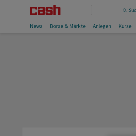
Sie lesen:
Morning Briefing - International
News
Börse & Märkte
Anlegen
Kurse