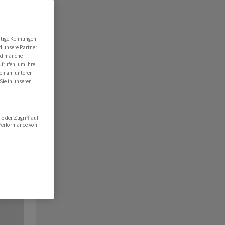
utige Kennungen
d unsere Partner
ind manche
ufrufen, um Ihre
ten am unteren
Sie in unserer
oder Zugriff auf
 Performance von