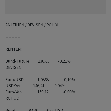
ANLEIHEN / DEVISEN / ROHÖL
----------
RENTEN:
DEVISEN:
Euro/USD       		   1,0868		     -0,10%

USD/Yen                146,41	       	  0,04%

ROHÖL:
Brent                  83,40          -0,05 USD
