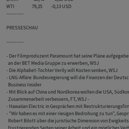
----------
PRESSESCHAU
----------
- Der Filmproduzent Paramount hat seine Pläne aufgegeben,
  an der BET Media Gruppe zu erwerben, WSJ 

- Die Alphabet-Tochter Verily will Kosten senken, WSJ 

- LNG-Affäre: Bundesregierung will die Finanzen der Deuts
  Business Insider 

- Mit Blick auf China und Nordkorea wollen die USA, Südkor
  Zusammenarbeit verbessern, FT, WSJ -

- Hawaiian Electric in Gesprächen mit Restrukturierungsfir
- "Wir haben es mit einer riesigen Bedrohung zu tun", Gespr
  Robert Bilott über die juristische Dimension von Ewigkeits
  frustrierenden Seiten seiner Arbeit und ein mögliches Ver