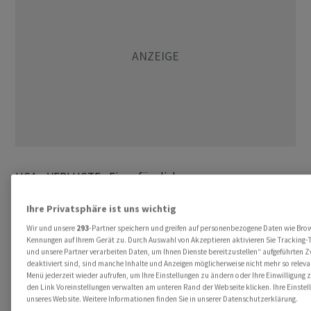
USA: - VERLUSTE - Ein anfänglicher
Stabilisierungsversuch hat am Mittwoch an den US-
Ihre Privatsphäre ist uns wichtig
Börsen nicht lange angehalten. Der Grund: Das
Sitzungsprotokoll der US-Notenbank Fed zeigte, dass
Wir und unsere
293
-Partner speichern und greifen auf personenbezogene Daten wie Bro
Kennungen auf Ihrem Gerät zu. Durch Auswahl von Akzeptieren aktivieren Sie Tracking-T
die Tür für weitere Zinserhöhungen offen bleibt. Der
und unsere Partner verarbeiten Daten, um Ihnen Dienste bereitzustellen“ aufgeführten 
technologielastige Leitindex Nasdaq 100 erreichte
deaktiviert sind, sind manche Inhalte und Anzeigen möglicherweise nicht mehr so relevan
Menü jederzeit wieder aufrufen, um Ihre Einstellungen zu ändern oder Ihre Einwilligung 
unter der Marke von 14 900 Punkten den tiefsten Stand
den Link Voreinstellungen verwalten am unteren Rand der Webseite klicken. Ihre Einstel
seit Ende Juni. Da er als besonders zinsempfindlich gilt,
unseres Website. Weitere Informationen finden Sie in unserer Datenschutzerklärung.