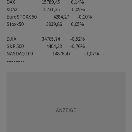
DAX              		15789,45		 0,14%

XDAX            		15731,35		-0,05%

EuroSTOXX 50		     4284,27		-0,10%

Stoxx50        		     3939,86		 0,05%

DJIA             		34765,74		-0,52%

S&P 500        		     4404,33		-0,76%

----------