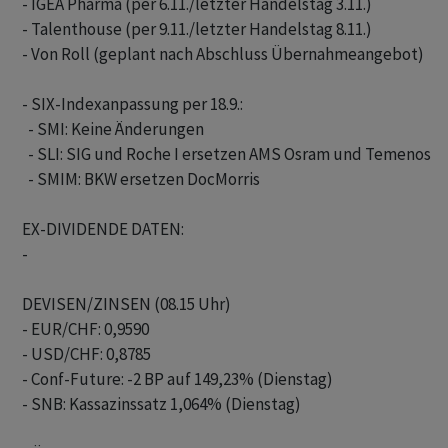
- IGEA Pharma (per 6.11./letzter Handelstag 3.11.)

- Talenthouse (per 9.11./letzter Handelstag 8.11.)

- Von Roll (geplant nach Abschluss Übernahmeangebot)

- SIX-Indexanpassung per 18.9.:

  - SMI: Keine Änderungen

  - SLI: SIG und Roche I ersetzen AMS Osram und Temenos

  - SMIM: BKW ersetzen DocMorris

EX-DIVIDENDE DATEN:

-

DEVISEN/ZINSEN (08.15 Uhr)

- EUR/CHF: 0,9590

- USD/CHF: 0,8785

- Conf-Future: -2 BP auf 149,23% (Dienstag)

- SNB: Kassazinssatz 1,064% (Dienstag)
