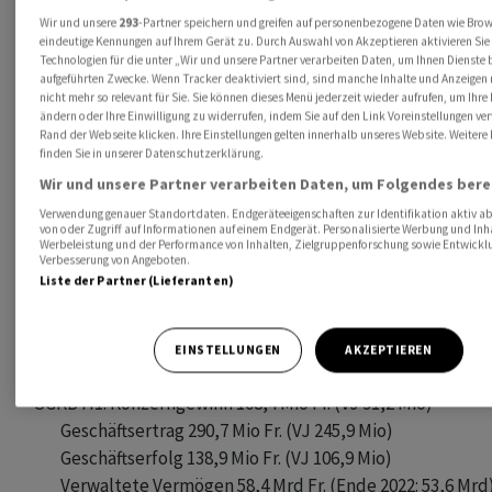
      Philippe Royer übernimmt VR-Präsidium

Wir und unsere
293
-Partner speichern und greifen auf personenbezogene Daten wie Bro
eindeutige Kennungen auf Ihrem Gerät zu. Durch Auswahl von Akzeptieren aktivieren Sie
      Erwirbt verbleibenden 40%-Anteil an Bereich Structural 
Technologien für die unter „Wir und unsere Partner verarbeiten Daten, um Ihnen Dienste 
aufgeführten Zwecke. Wenn Tracker deaktiviert sind, sind manche Inhalte und Anzeigen
- Implenia H1: Umsatz 1731 Mio Fr. (AWP-Konsens: 1755 Mio)

nicht mehr so relevant für Sie. Sie können dieses Menü jederzeit wieder aufrufen, um Ihre
ändern oder Ihre Einwilligung zu widerrufen, indem Sie auf den Link Voreinstellungen v
               EBIT 49,9 Mio Fr. (AWP-Konsens: 37,2 Mio)

Rand der Webseite klicken. Ihre Einstellungen gelten innerhalb unseres Website. Weitere
               EBIT-Marge 2,9% (AWP-Konsens: 2,1%)

finden Sie in unserer Datenschutzerklärung.
               Reingewinn 32,7 Mio Fr. (AWP-Konsens: 19,0 Mio)

Wir und unsere Partner verarbeiten Daten, um Folgendes berei
         2023: Alle Ziele bestätigt - EBIT von rund 120 Mio Fr. erw
Verwendung genauer Standortdaten. Endgeräteeigenschaften zur Identifikation aktiv ab
von oder Zugriff auf Informationen auf einem Endgerät. Personalisierte Werbung und Inh
         Kurz- bis mittelfristiges EBIT-Margenziel von rund 3,5%
Werbeleistung und der Performance von Inhalten, Zielgruppenforschung sowie Entwickl
Verbesserung von Angeboten.
         Mittel- bis langfristiges EBIT-Margenziel von über 4,5%
Liste der Partner (Lieferanten)
- Novavest H1: Leerstandsquote ohne Umbauten 4,0% (Ende
         2023: streben weitere Stärkung des Immobilienportfolio
EINSTELLUNGEN
AKZEPTIEREN
- SGKB H1: Konzerngewinn 108,4 Mio Fr. (VJ 91,2 Mio)

           Geschäftsertrag 290,7 Mio Fr. (VJ 245,9 Mio)

           Geschäftserfolg 138,9 Mio Fr. (VJ 106,9 Mio)

           Verwaltete Vermögen 58,4 Mrd Fr. (Ende 2022: 53,6 Mrd)