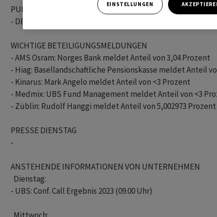
EINSTELLUNGEN
AKZEPTIERE
PUBLIZIERTE WIRTSCHAFTSDATEN

- DE: Auftragseingang Industrie Dezember +8,9 Prozent gg V
WICHTIGE BETEILIGUNGSMELDUNGEN

- AMS Osram: Norges Bank meldet Anteil von 3,04 Prozent

- Hiag: Basellandschaftliche Pensionskasse meldet Anteil vo
- Kinarus: Mark Angelo meldet Anteil von <3 Prozent

- Medmix: UBS Fund Management meldet Anteil von <3 Pro
- Züblin: Rudolf Hanggi meldet Anteil von 5,002973 Prozent

PRESSE DIENSTAG

-

ANSTEHENDE INFORMATIONEN VON UNTERNEHMEN

  Dienstag:

- UBS: Conf. Call Ergebnis 2023 (09.00 Uhr)

  Mittwoch:
