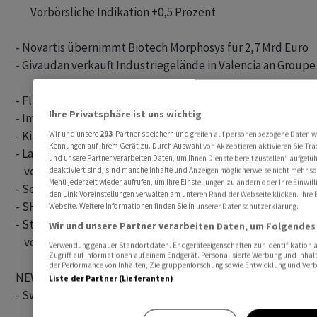
       Vorbörsliche Indikation +0,5 Prozent

- Novartis übernimmt Biotech Morphosys für 2,7 Mrd Euro

- Givaudan verkauft Industriegelände in Valencia an Groupe
- Flughafen Zürich will weniger Detailhandelsfläche im «Circ
Ihre Privatsphäre ist uns wichtig
- Implenia zieht Aufträge in Höhe von über 110 Millionen Fra
- Kinarus entkommt dem Konkurs und peilt Zusammenschlus
Wir und unsere
293
-Partner speichern und greifen auf personenbezogene Daten w
Kennungen auf Ihrem Gerät zu. Durch Auswahl von Akzeptieren aktivieren Sie Trac
- Landis+Gyr: Grösster Aktionär platziert Aktien bei institut
und unsere Partner verarbeiten Daten, um Ihnen Dienste bereitzustellen“ aufgef
    vorbörsliche Indikation -4,9 Prozent

deaktiviert sind, sind manche Inhalte und Anzeigen möglicherweise nicht mehr so r
Menü jederzeit wieder aufrufen, um Ihre Einstellungen zu ändern oder Ihre Einwill
- Sensirion  erweitert Produktion in Ungarn - Keine Folgen 
den Link Voreinstellungen verwalten am unteren Rand der Webseite klicken. Ihre E
- SHL Telemedicine informiert über Änderungen im Verwalt
Website. Weitere Informationen finden Sie in unserer Datenschutzerklärung.
- Stadler liefert Intercity-Züge für 600 Mio Fr. nach Saudi-Ar
Wir und unsere Partner verarbeiten Daten, um Folgendes 
    vorbörsliche Indikation +1,4 Prozent

Verwendung genauer Standortdaten. Endgeräteeigenschaften zur Identifikation a
Zugriff auf Informationen auf einem Endgerät. Personalisierte Werbung und Inha
der Performance von Inhalten, Zielgruppenforschung sowie Entwicklung und Ver
NEWS VON WICHTIGEN NICHT SIX-KOTIERTEN UNTERNEHM
Liste der Partner (Lieferanten)
- Swiss von Lufthansa-Warnstreik wohl nicht betroffen 
