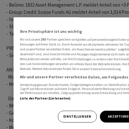
- Belimo: 1832 Asset Management L.P. meldet Anteil von <3 P
- Group: Credit Suisse Funds AG meldet Anteil von 3,014 Pro
- Ina Invest: Caceis SA meldet Anteil von 15,008 Prozent

- SIG Group: Credit Suisse Funds AG meldet Anteil von 3,014
Ihre Privatsphäre ist uns wichtig
- Temenos: Deutsche Bank AG meldet Anteil von 3,003 Proze
Wir und unsere
293
-Partner speichern und greifen auf personenbezogene Daten w
Kennungen auf Ihrem Gerät zu. Durch Auswahl von Akzeptieren aktivieren Sie Trac
PRESSE WOCHENENDE/MONTAG

und unsere Partner verarbeiten Daten, um Ihnen Dienste bereitzustellen“ aufgef
- Siehe separate Presseschau

deaktiviert sind, sind manche Inhalte und Anzeigen möglicherweise nicht mehr so r
Menü jederzeit wieder aufrufen, um Ihre Einstellungen zu ändern oder Ihre Einwill
den Link Voreinstellungen verwalten am unteren Rand der Webseite klicken. Ihre E
ANSTEHENDE INFORMATIONEN VON UNTERNEHMEN

Website. Weitere Informationen finden Sie in unserer Datenschutzerklärung.
  Montag:

Wir und unsere Partner verarbeiten Daten, um Folgendes 
- Metall Zug: Ergebnis 2023 (MK 10.00 Uhr)

Verwendung genauer Standortdaten. Endgeräteeigenschaften zur Identifikation a
Zugriff auf Informationen auf einem Endgerät. Personalisierte Werbung und Inha
der Performance von Inhalten, Zielgruppenforschung sowie Entwicklung und Ver
  Dienstag: 

Liste der Partner (Lieferanten)
- BKW: Ergebnis 2023 (BMK/Webcast 09.30 Uhr) 

- Galenica: Ergebnis 2023 (BMK 10.30 Uhr)

EINSTELLUNGEN
AKZEPTIERE
- Komax: Ergebnis 2023 (Conf. Call 10.00 Uhr)  

- Medartis: Ergebnis 2023 (Webcast 10.30 Uhr)
