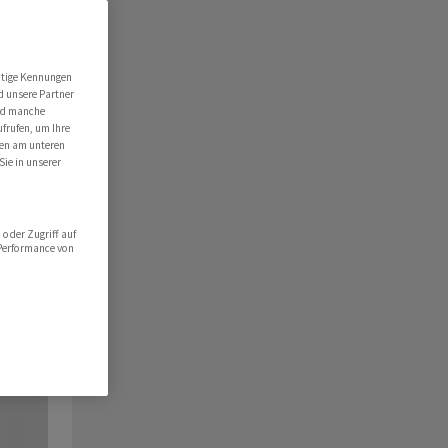
utige Kennungen
d unsere Partner
ind manche
ufrufen, um Ihre
ten am unteren
Sie in unserer
oder Zugriff auf
 Performance von