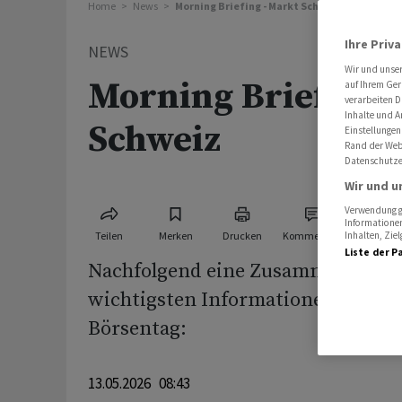
Home
News
Morning Briefing - Markt Schweiz
Ihre Priv
NEWS
Wir und unse
Morning Briefing 
auf Ihrem Ger
verarbeiten D
Inhalte und A
Schweiz
Einstellungen
Rand der Webs
Datenschutze
Wir und u
Verwendung ge
Informationen
Teilen
Merken
Drucken
Kommentare
Inhalten, Zi
Liste der P
Nachfolgend eine Zusammenstellu
wichtigsten Informationen für de
Börsentag:
13.05.2026 08:43