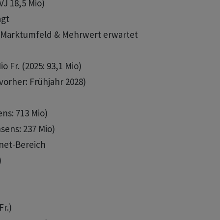
J 18,5 Mio)

gt

ives Marktumfeld & Mehrwert erwartet

o Fr. (2025: 93,1 Mio)

t (vorher: Frühjahr 2028)

ns: 713 Mio)

nsens: 237 Mio)

rnet-Bereich



r.)
