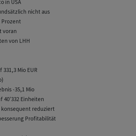
co in USA

rundsätzlich nicht aus

2 Prozent

t voran

nten von LHH

f 331,3 Mio EUR

)

gebnis -35,1 Mio

auf 40'332 Einheiten

ter konsequent reduziert

rbesserung Profitabilität
