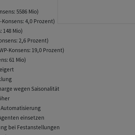
sens: 5586 Mio)

WP-Konsens: 4,0 Prozent)

: 148 Mio)

Konsens: 2,6 Prozent)

(AWP-Konsens: 19,0 Prozent)

ns: 61 Mio)

eigert

klung

tomarge wegen Saisonalität

öher

d Automatisierung

I-Agenten einsetzen

olung bei Festanstellungen
