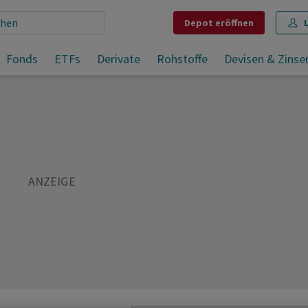
Depot
eröffnen
Fonds
ETFs
Derivate
Rohstoffe
Devisen & Zinse
Teilen
Merken
Drucken
Kommentare