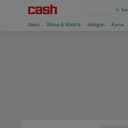
Sie lesen:
Morning Briefing - Markt Schweiz
News
Börse & Märkte
Anlegen
Kurse