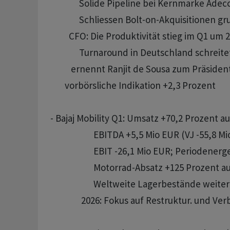
              Solide Pipeline bei Kernmarke Adec
              Schliessen Bolt-on-Akquisitionen g
         CFO: Die Produktivität stieg im Q1 um 
              Turnaround in Deutschland schreite
          ernennt Ranjit de Sousa zum Präside
       vorbörsliche Indikation +2,3 Prozent

- Bajaj Mobility Q1: Umsatz +70,2 Prozent au
                     EBITDA +5,5 Mio EUR (VJ -55,8 Mio
                     EBIT -26,1 Mio EUR; Periodener
                     Motorrad-Absatz +125 Prozent 
                     Weltweite Lagerbestände wei
               2026: Fokus auf Restruktur. und Ve