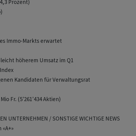
 4,3 Prozent)

)

g des Immo-Markts erwartet

 leicht höherem Umsatz im Q1

Index

igenen Kandidaten für Verwaltungsrat

o Fr. (5'261'434 Aktien)

TEN UNTERNEHMEN / SONSTIGE WICHTIGE NEWS

 «A+»
