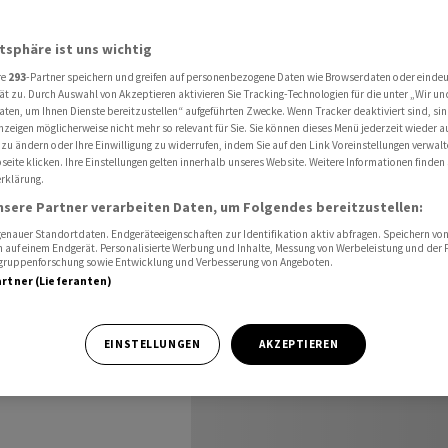
atsphäre ist uns wichtig
re
293
-Partner speichern und greifen auf personenbezogene Daten wie Browserdaten oder einde
- Markt
ät zu. Durch Auswahl von Akzeptieren aktivieren Sie Tracking-Technologien für die unter „Wir un
aten, um Ihnen Dienste bereitzustellen“ aufgeführten Zwecke. Wenn Tracker deaktiviert sind, s
nzeigen möglicherweise nicht mehr so relevant für Sie. Sie können dieses Menü jederzeit wieder a
 zu ändern oder Ihre Einwilligung zu widerrufen, indem Sie auf den Link Voreinstellungen verwal
eite klicken. Ihre Einstellungen gelten innerhalb unseres Website. Weitere Informationen finden 
rklärung.
nsere Partner verarbeiten Daten, um Folgendes bereitzustellen:
nauer Standortdaten. Endgeräteeigenschaften zur Identifikation aktiv abfragen. Speichern von 
 auf einem Endgerät. Personalisierte Werbung und Inhalte, Messung von Werbeleistung und der
elgruppenforschung sowie Entwicklung und Verbesserung von Angeboten.
artner (Lieferanten)
ng der
n laufenden
EINSTELLUNGEN
AKZEPTIEREN