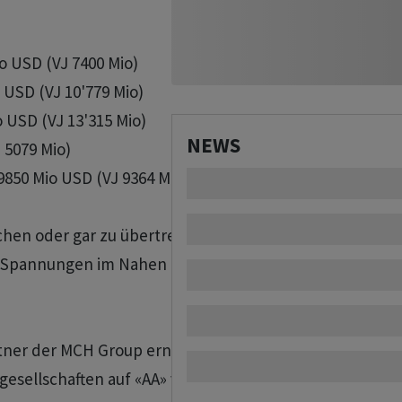
 USD (VJ 7400 Mio)

o USD (VJ 10'779 Mio)

o USD (VJ 13'315 Mio)

NEWS
 5079 Mio)

 9850 Mio USD (VJ 9364 Mio)

eichen oder gar zu übertreffen

us Spannungen im Nahen Osten erw.

rtner der MCH Group ernannt

esellschaften auf «AA» von «AA-»
