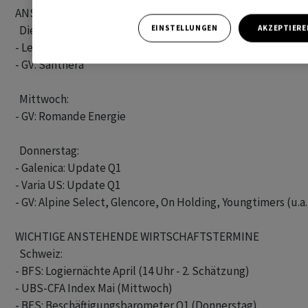
ANSTEHENDE INFORMATIONEN VON UNTERNEHMEN

  Dienstag:

EINSTELLUNGEN
AKZEPTIERE
- Lem: BMK 2025/26 (10.30 Uhr)

- GV: Santhera

  Mittwoch:

- GV: Romande Energie

  Donnerstag:

- Galenica: Update Q1

- Varia US: Update Q1

- GV: Alpine Select, Glencore, On Holding, Youngtimers (u.
WICHTIGE ANSTEHENDE WIRTSCHAFTSTERMINE

  Schweiz:

- BFS: Logiernächte April (14 Uhr - 2. Schätzung)

- UBS-CFA Index Mai (Mittwoch)

- BFS: Beschäftigungsbarometer Q1 (Donnerstag)
