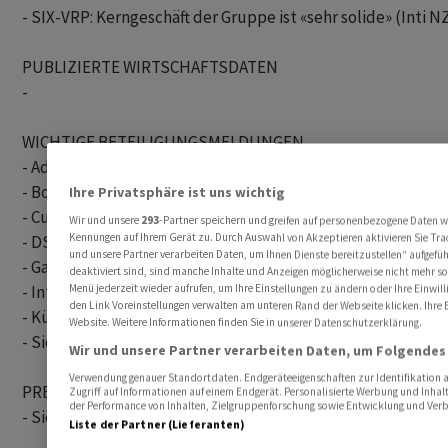
- SIX-VRP: Kerngeschäft der Gruppe ist «sehr solide» (Inti NZ
PUBLIZIERTE WIRTSCHAFTSDATEN

- 

WICHTIGE BETEILIGUNGSMELDUNGEN

- Adecco: Blackrock meldet Anteil von 5,029 Prozent

- Bossard: UBS Fund Management meldet Anteil von 5,019 P
Ihre Privatsphäre ist uns wichtig
- Curatis meldet Eigenanteil von <3 Prozent/11,926 Prozent;
Wir und unsere
293
-Partner speichern und greifen auf personenbezogene Daten w
Kennungen auf Ihrem Gerät zu. Durch Auswahl von Akzeptieren aktivieren Sie Trac
- DSM-Firmenich: Sandra Pometta meldet Anteil von 3,145 P
und unsere Partner verarbeiten Daten, um Ihnen Dienste bereitzustellen“ aufgef
- Galenica: Blackrock meldet Anteil von 5,104 Prozent

deaktiviert sind, sind manche Inhalte und Anzeigen möglicherweise nicht mehr so r
- Intershop: Blackrock meldet Anteil von 3,068 Prozent

Menü jederzeit wieder aufrufen, um Ihre Einstellungen zu ändern oder Ihre Einwill
den Link Voreinstellungen verwalten am unteren Rand der Webseite klicken. Ihre E
- Kühne+Nagel: Blackrock meldet Anteil von 3,009 Prozent

Website. Weitere Informationen finden Sie in unserer Datenschutzerklärung.
- Siegfried: UBS Fund Management meldet Anteil von 9,967
Wir und unsere Partner verarbeiten Daten, um Folgendes 
Verwendung genauer Standortdaten. Endgeräteeigenschaften zur Identifikation a
PRESSE WOCHENENDE/DIENSTAG

Zugriff auf Informationen auf einem Endgerät. Personalisierte Werbung und Inha
der Performance von Inhalten, Zielgruppenforschung sowie Entwicklung und Ver
- Siehe separate Presseschau

Liste der Partner (Lieferanten)