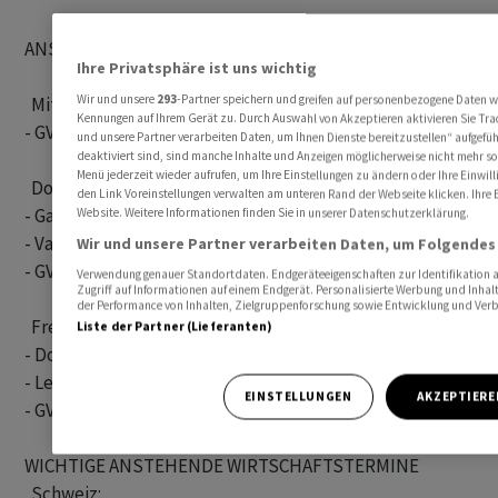
ANSTEHENDE INFORMATIONEN VON UNTERNEHMEN

Ihre Privatsphäre ist uns wichtig
Wir und unsere
293
-Partner speichern und greifen auf personenbezogene Daten w
  Mittwoch:

Kennungen auf Ihrem Gerät zu. Durch Auswahl von Akzeptieren aktivieren Sie Trac
- GV: Romande Energie

und unsere Partner verarbeiten Daten, um Ihnen Dienste bereitzustellen“ aufgef
deaktiviert sind, sind manche Inhalte und Anzeigen möglicherweise nicht mehr so r
Menü jederzeit wieder aufrufen, um Ihre Einstellungen zu ändern oder Ihre Einwill
  Donnerstag:

den Link Voreinstellungen verwalten am unteren Rand der Webseite klicken. Ihre E
- Galenica: Update Umsatz 4 Monate

Website. Weitere Informationen finden Sie in unserer Datenschutzerklärung.
- Varia US: Update Q1

Wir und unsere Partner verarbeiten Daten, um Folgendes 
- GV: Alpine Select, Glencore, On Holding, Youngtimers (u.
Verwendung genauer Standortdaten. Endgeräteeigenschaften zur Identifikation a
Zugriff auf Informationen auf einem Endgerät. Personalisierte Werbung und Inha
der Performance von Inhalten, Zielgruppenforschung sowie Entwicklung und Ver
  Freitag:

Liste der Partner (Lieferanten)
- Dottikon ES: Ergebnis 2025/26 (BMK 09.45 Uhr)

- Leclanché: Ergebnis 2025 (nachbörslich)

EINSTELLUNGEN
AKZEPTIERE
- GV: Edisun Power (u.a. zu Kapitalerhöhung), Nebag

WICHTIGE ANSTEHENDE WIRTSCHAFTSTERMINE

  Schweiz:
