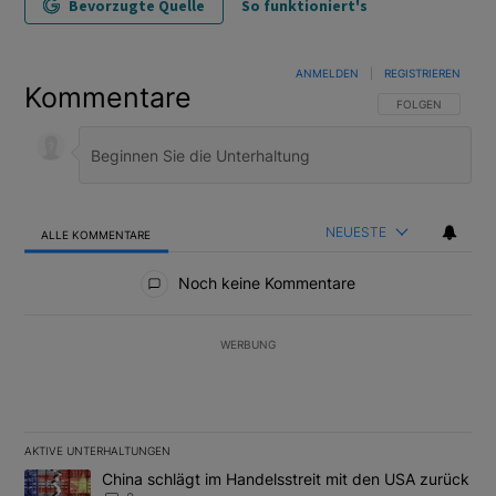
Bevorzugte Quelle
So funktioniert's
ANMELDEN
|
REGISTRIEREN
Kommentare
FOLGE DIESER U
FOLGEN
NEUESTE
ALLE KOMMENTARE
Alle Kommentare
Noch keine Kommentare
WERBUNG
AKTIVE UNTERHALTUNGEN
Das Folgende ist eine Liste der am meisten kommentierten Artikel
Ein Trendartikel mit dem Titel "China schlägt im Handelsstreit m
China schlägt im Handelsstreit mit den USA zurück