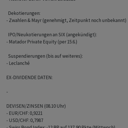
  Dekotierungen: 

- Zwahlen & Mayr (genehmigt, Zeitpunkt noch unbekannt) 

  IPO/Neukotierungen an SIX (angekündigt): 

- Matador Private Equity (per 15.6.)

  Suspendierungen (bis auf weiteres): 

- Leclanché

EX-DIVIDENDE DATEN:

-

DEVISEN/ZINSEN (08.10 Uhr)

- EUR/CHF: 0,9221

- USD/CHF: 0,7987

- Swiss Bond Index: -12 BP auf 137,90 Pkte (Mittwoch)
