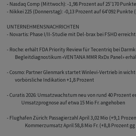
- Nasdaq Comp (Mittwoch): -1,98 Prozent auf 25'170 Punkte
- Nikkei 225 (Donnerstag): -0,13 Prozent auf 64'092 Punkte (
UNTERNEHMENSNACHRICHTEN

- Novartis: Phase I/II-Studie mit Del-brax bei FSHD erreich
- Roche: erhält FDA Priority Review für Tecentriq bei Darmk
         Begleitdiagnostikum «VENTANA MMR RxDx Panel» erhä
- Cosmo: Partner Glenmark startet Winlevi-Vertrieb in wich
         vorbörsliche Indikation +1,8 Prozent

- Curatis 2026: Umsatzwachstum neu von rund 40 Prozent er
                Umsatzprognose auf etwa 15 Mio Fr. angehoben

- Flughafen Zürich: Passagierzahl April 3,02 Mio (+9,1 Prozen
                    Kommerzumsatz April 58,8 Mio Fr. (+8,8 Prozent gg 