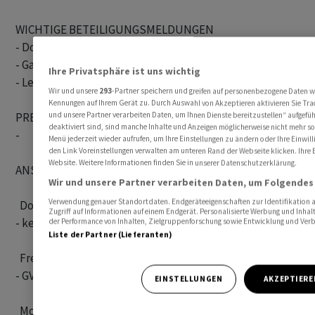
WICHTIGE BETEILIGUNGSMELDUNGEN

- DocMorris: JPMorgan meldet Anteil von 11,373 Prozent/6,8
- Galenica: Blackrock meldet Anteil von 5,004 Prozent

Ihre Privatsphäre ist uns wichtig
- Leclanché meldet Eigenanteil von <3 Prozent/3,812 Prozen
Wir und unsere
293
-Partner speichern und greifen auf personenbezogene Daten w
Kennungen auf Ihrem Gerät zu. Durch Auswahl von Akzeptieren aktivieren Sie Trac
PRESSE DONNERSTAG

und unsere Partner verarbeiten Daten, um Ihnen Dienste bereitzustellen“ aufgef
deaktiviert sind, sind manche Inhalte und Anzeigen möglicherweise nicht mehr so r
-

Menü jederzeit wieder aufrufen, um Ihre Einstellungen zu ändern oder Ihre Einwill
den Link Voreinstellungen verwalten am unteren Rand der Webseite klicken. Ihre E
Website. Weitere Informationen finden Sie in unserer Datenschutzerklärung.
ANSTEHENDE INFORMATIONEN VON UNTERNEHMEN

Wir und unsere Partner verarbeiten Daten, um Folgendes 
Verwendung genauer Standortdaten. Endgeräteeigenschaften zur Identifikation a
  Donnerstag:

Zugriff auf Informationen auf einem Endgerät. Personalisierte Werbung und Inha
- keine Termine

der Performance von Inhalten, Zielgruppenforschung sowie Entwicklung und Ver
Liste der Partner (Lieferanten)
  Freitag:

- GV: Interroll, Swiss Estates AG (Dekotierung BX)

EINSTELLUNGEN
AKZEPTIERE
  Montag
