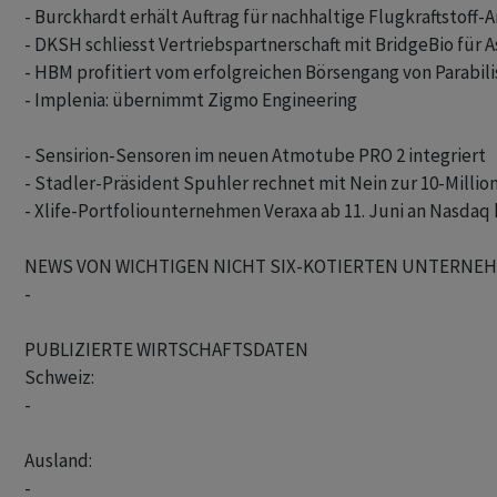
- Burckhardt erhält Auftrag für nachhaltige Flugkraftstoff-A
- DKSH schliesst Vertriebspartnerschaft mit BridgeBio für As
- HBM profitiert vom erfolgreichen Börsengang von Parabili
- Implenia: übernimmt Zigmo Engineering

- Sensirion-Sensoren im neuen Atmotube PRO 2 integriert 

- Stadler-Präsident Spuhler rechnet mit Nein zur 10-Millione
- Xlife-Portfoliounternehmen Veraxa ab 11. Juni an Nasdaq k
NEWS VON WICHTIGEN NICHT SIX-KOTIERTEN UNTERNEHM
- 

PUBLIZIERTE WIRTSCHAFTSDATEN

Schweiz:

- 

Ausland:

- 
