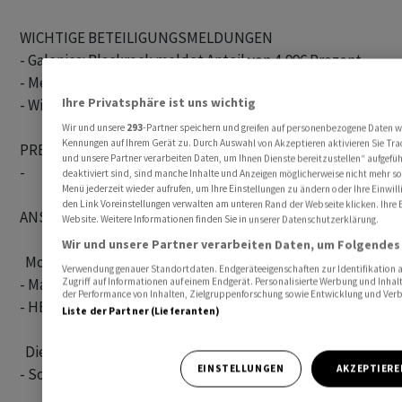
WICHTIGE BETEILIGUNGSMELDUNGEN

- Galenica: Blackrock meldet Anteil von 4,996 Prozent

- Metall Zug meldet Eigenanteil von 5,391 Prozent

Ihre Privatsphäre ist uns wichtig
- Wisekey: Joel Arber meldet Anteil von 14,088 Prozent

Wir und unsere
293
-Partner speichern und greifen auf personenbezogene Daten w
Kennungen auf Ihrem Gerät zu. Durch Auswahl von Akzeptieren aktivieren Sie Trac
PRESSE MONTAG

und unsere Partner verarbeiten Daten, um Ihnen Dienste bereitzustellen“ aufgef
-

deaktiviert sind, sind manche Inhalte und Anzeigen möglicherweise nicht mehr so r
Menü jederzeit wieder aufrufen, um Ihre Einstellungen zu ändern oder Ihre Einwill
den Link Voreinstellungen verwalten am unteren Rand der Webseite klicken. Ihre E
ANSTEHENDE INFORMATIONEN VON UNTERNEHMEN

Website. Weitere Informationen finden Sie in unserer Datenschutzerklärung.
Wir und unsere Partner verarbeiten Daten, um Folgendes 
  Montag:

Verwendung genauer Standortdaten. Endgeräteeigenschaften zur Identifikation a
- Matador: Erstnotiz an SIX

Zugriff auf Informationen auf einem Endgerät. Personalisierte Werbung und Inha
der Performance von Inhalten, Zielgruppenforschung sowie Entwicklung und Ver
- HBM: GV (14.00 Uhr)

Liste der Partner (Lieferanten)
  Dienstag:

EINSTELLUNGEN
AKZEPTIERE
- Sonova: GV
