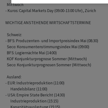
  Mittwoch

- Kuros: Capital Markets Day (09.00-13.00 Uhr), Zürich

WICHTIGE ANSTEHENDE WIRTSCHAFTSTERMINE

  Schweiz:

- BFS: Produzenten- und Importpreisindex Mai (08:30)

  Seco: Konsumentenstimmungsindex Mai (09:00)

  BFS: Logiernächte Mai (14:00)

  KOF Konjunkturprognose Sommer (Mittwoch)

  Seco: Konjunkturprognosen Sommer (Mittwoch)

  Ausland:

- EUR: Industrieproduktion (11:00)

       Handelsbilanz (11:00)

- USA: Empire State Bericht (14:30)

       Industrieproduktion (15:15)

       Kapazitätsauslastung (15:15)
