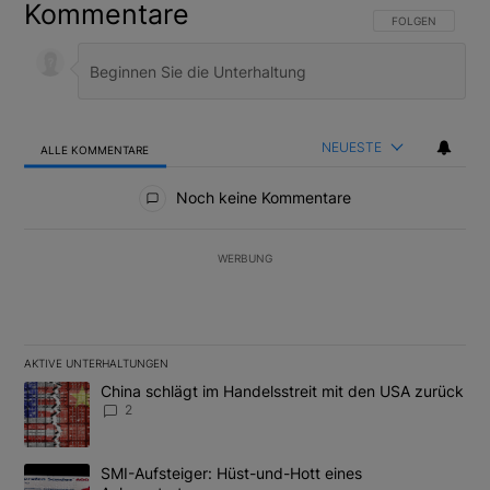
Kommentare
FOLGE DIESER U
FOLGEN
NEUESTE
ALLE KOMMENTARE
Alle Kommentare
Noch keine Kommentare
WERBUNG
AKTIVE UNTERHALTUNGEN
Das Folgende ist eine Liste der am meisten kommentierten Artikel
Ein Trendartikel mit dem Titel "China schlägt im Handelsstreit m
China schlägt im Handelsstreit mit den USA zurück
2
Ein Trendartikel mit dem Titel "SMI-Aufsteiger: Hüst-und-Hott e
SMI-Aufsteiger: Hüst-und-Hott eines