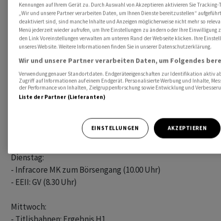
Kennungen auf Ihrem Gerät zu. Durch Auswahl von Akzeptieren aktivieren Sie Tracking-T
                    Mai +6,8 Prozent gg Vorjahr (Prognose +6,5) 

„Wir und unsere Partner verarbeiten Daten, um Ihnen Dienste bereitzustellen“ aufgefüh
deaktiviert sind, sind manche Inhalte und Anzeigen möglicherweise nicht mehr so relevan
Menü jederzeit wieder aufrufen, um Ihre Einstellungen zu ändern oder Ihre Einwilligung 
den Link Voreinstellungen verwalten am unteren Rand der Webseite klicken. Ihre Einstel
WICHTIGE BETEILIGUNGSMELDUNGEN

unseres Website. Weitere Informationen finden Sie in unserer Datenschutzerklärung.
- Allreal: Blackrock meldet Anteil von 4,805 Prozent

Wir und unsere Partner verarbeiten Daten, um Folgendes bere
- Aryzta: FIL Limited meldet Anteil von 4,884 Prozent

Verwendung genauer Standortdaten. Endgeräteeigenschaften zur Identifikation aktiv ab
Zugriff auf Informationen auf einem Endgerät. Personalisierte Werbung und Inhalte, Me
- Huber+Suhner: Blackrock meldet Anteil von <3 Prozent

der Performance von Inhalten, Zielgruppenforschung sowie Entwicklung und Verbesser
Liste der Partner (Lieferanten)
PRESSE DIENSTAG

-

EINSTELLUNGEN
AKZEPTIEREN
ANSTEHENDE INFORMATIONEN VON UNTERNEHMEN

Dienstag:

- Infracore MK zum Börsengang (10.00 Uhr)

- EEII: GV (8.30 Uhr)

Mittwoch:

- Titlisbahnen: Ergebnis H1
