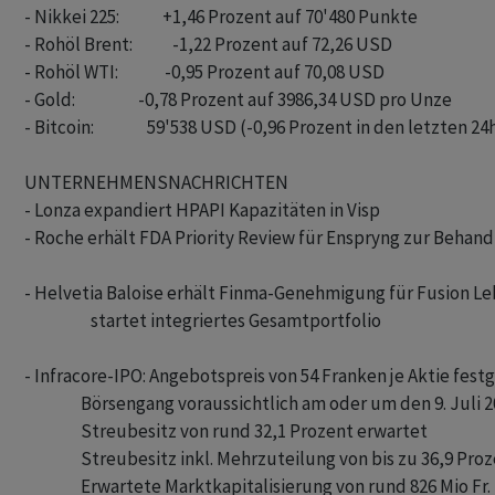
- Nikkei 225:             +1,46 Prozent auf 70'480 Punkte

- Rohöl Brent:            -1,22 Prozent auf 72,26 USD

- Rohöl WTI:              -0,95 Prozent auf 70,08 USD

- Gold:                   -0,78 Prozent auf 3986,34 USD pro Unze

- Bitcoin:                59'538 USD (-0,96 Prozent in den letzten 24h
UNTERNEHMENSNACHRICHTEN

- Lonza expandiert HPAPI Kapazitäten in Visp

- Roche erhält FDA Priority Review für Enspryng zur Behand
- Helvetia Baloise erhält Finma-Genehmigung für Fusion L
                    startet integriertes Gesamtportfolio

- Infracore-IPO: Angebotspreis von 54 Franken je Aktie festg
                 Börsengang voraussichtlich am oder um den 9. Juli 2
                 Streubesitz von rund 32,1 Prozent erwartet

                 Streubesitz inkl. Mehrzuteilung von bis zu 36,9 Proz
                 Erwartete Marktkapitalisierung von rund 826 Mio Fr.
