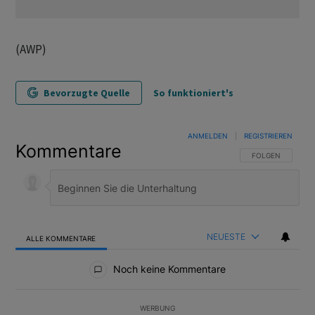
(AWP)
Bevorzugte Quelle
So funktioniert's
ANMELDEN
|
REGISTRIEREN
Kommentare
FOLGE DIESER U
FOLGEN
NEUESTE
ALLE KOMMENTARE
Alle Kommentare
Noch keine Kommentare
WERBUNG