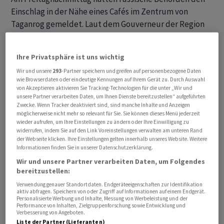
Einschlag in der Nähe eines Cafés im Zentrum von
Taganrog gemeldet. Laut dem Gouverneur der Region
Rostow, Wassili Golubew, wurden 15 Menschen verletzt,
wovon 9 in Krankenhäuser gebracht wurden. Die
Ihre Privatsphäre ist uns wichtig
Ukrainer sollen laut Moskauer Angaben das
Wir und unsere
293
-Partner speichern und greifen auf personenbezogene Daten
Flugabwehrsystem S-200 zur Angriffswaffe
wie Browserdaten oder eindeutige Kennungen auf Ihrem Gerät zu. Durch Auswahl
umfunktioniert und damit geschossen haben. Das liess
von Akzeptieren aktivieren Sie Tracking-Technologien für die unter „Wir und
unsere Partner verarbeiten Daten, um Ihnen Dienste bereitzustellen“ aufgeführten
sich zunächst nicht verifizieren.
Zwecke. Wenn Tracker deaktiviert sind, sind manche Inhalte und Anzeigen
möglicherweise nicht mehr so relevant für Sie. Sie können dieses Menü jederzeit
Golubew, berichtete später von einer zweiten Rakete,
wieder aufrufen, um Ihre Einstellungen zu ändern oder Ihre Einwilligung zu
widerrufen, indem Sie auf den Link Voreinstellungen verwalten am unteren Rand
die über dem Landkreis Asow unweit von Taganrog
der Webseite klicken. Ihre Einstellungen gelten innerhalb unseres Website. Weitere
abgeschossen worden sei. Die Trümmerteile sollen hier
Informationen finden Sie in unserer Datenschutzerklärung.
in einer unbewohnten Gegend heruntergekommen sein
Wir und unsere Partner verarbeiten Daten, um Folgendes
bereitzustellen:
und keine Schäden angerichtet haben. Unabhängig
konnten die russischen Angaben nicht überprüft
Verwendung genauer Standortdaten. Endgeräteeigenschaften zur Identifikation
aktiv abfragen. Speichern von oder Zugriff auf Informationen auf einem Endgerät.
werden.
Personalisierte Werbung und Inhalte, Messung von Werbeleistung und der
Performance von Inhalten, Zielgruppenforschung sowie Entwicklung und
Verbesserung von Angeboten.
Das Ermittlungskomitee in Moskau leitete wegen des
Liste der Partner (Lieferanten)