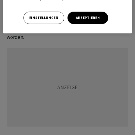
Einschlags in Taganrog ein Strafverfahren wegen
Terrorismus ein. In der Pressemitteilung der Behörde ist
EINSTELLUNGEN
AKZEPTIEREN
von 13 Verletzten die Rede. Dazu seien mehrere
Wohnhäuser und administrative Gebäude beschädigt
worden.