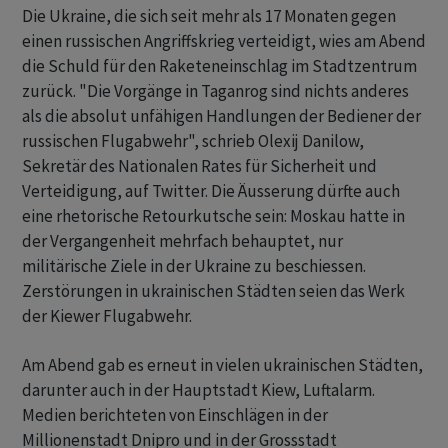
Die Ukraine, die sich seit mehr als 17 Monaten gegen
einen russischen Angriffskrieg verteidigt, wies am Abend
die Schuld für den Raketeneinschlag im Stadtzentrum
zurück. "Die Vorgänge in Taganrog sind nichts anderes
als die absolut unfähigen Handlungen der Bediener der
russischen Flugabwehr", schrieb Olexij Danilow,
Sekretär des Nationalen Rates für Sicherheit und
Verteidigung, auf Twitter. Die Äusserung dürfte auch
eine rhetorische Retourkutsche sein: Moskau hatte in
der Vergangenheit mehrfach behauptet, nur
militärische Ziele in der Ukraine zu beschiessen.
Zerstörungen in ukrainischen Städten seien das Werk
der Kiewer Flugabwehr.
Am Abend gab es erneut in vielen ukrainischen Städten,
darunter auch in der Hauptstadt Kiew, Luftalarm.
Medien berichteten von Einschlägen in der
Millionenstadt Dnipro und in der Grossstadt