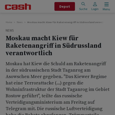
Depot
Suche
Login
Menu
Home
News
Moskau macht Kiew für Raketenangriff in Südrussland verantwortlich
NEWS
Moskau macht Kiew für
Raketenangriff in Südrussland
verantwortlich
Moskau hat Kiew die Schuld am Raketenangriff
in der südrussischen Stadt Taganrog am
Asowschen Meer gegeben. "Das Kiewer Regime
hat eine Terrorattacke (...) gegen die
Wohninfrastruktur der Stadt Taganrog im Gebiet
Rostow geführt", teilte das russische
Verteidigungsministerium am Freitag auf
Telegram mit. Die russische Luftverteidigung