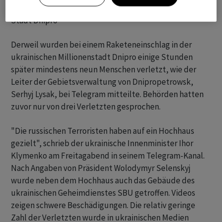
Neun Verletzte bei Raketeneinschlag in ukrainischer
Stadt Dnipro
Derweil wurden bei einem Raketeneinschlag in der
ukrainischen Millionenstadt Dnipro einige Stunden
später mindestens neun Menschen verletzt, wie der
Leiter der Gebietsverwaltung von Dnipropetrowsk,
Serhyj Lysak, bei Telegram mitteilte. Behörden hatten
zuvor nur von drei Verletzten gesprochen.
"Die russischen Terroristen haben auf ein Hochhaus
gezielt", schrieb der ukrainische Innenminister Ihor
Klymenko am Freitagabend in seinem Telegram-Kanal.
Nach Angaben von Präsident Wolodymyr Selenskyj
wurde neben dem Hochhaus auch das Gebäude des
ukrainischen Geheimdienstes SBU getroffen. Videos
zeigen schwere Beschädigungen. Die relativ geringe
Zahl der Verletzten wurde in ukrainischen Medien