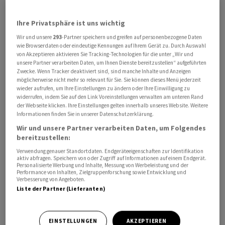
Einschlags in Taganrog ein Strafverfahren wegen
Ihre Privatsphäre ist uns wichtig
Terrorismus ein. In der Pressemitteilung der Behörde ist
von 13 Verletzten die Rede. Dazu seien mehrere
Wir und unsere
293
-Partner speichern und greifen auf personenbezogene Daten
wie Browserdaten oder eindeutige Kennungen auf Ihrem Gerät zu. Durch Auswahl
Wohnhäuser und administrative Gebäude beschädigt
von Akzeptieren aktivieren Sie Tracking-Technologien für die unter „Wir und
worden.
unsere Partner verarbeiten Daten, um Ihnen Dienste bereitzustellen“ aufgeführten
Zwecke. Wenn Tracker deaktiviert sind, sind manche Inhalte und Anzeigen
möglicherweise nicht mehr so relevant für Sie. Sie können dieses Menü jederzeit
wieder aufrufen, um Ihre Einstellungen zu ändern oder Ihre Einwilligung zu
widerrufen, indem Sie auf den Link Voreinstellungen verwalten am unteren Rand
der Webseite klicken. Ihre Einstellungen gelten innerhalb unseres Website. Weitere
Informationen finden Sie in unserer Datenschutzerklärung.
Wir und unsere Partner verarbeiten Daten, um Folgendes
bereitzustellen:
Verwendung genauer Standortdaten. Endgeräteeigenschaften zur Identifikation
aktiv abfragen. Speichern von oder Zugriff auf Informationen auf einem Endgerät.
Personalisierte Werbung und Inhalte, Messung von Werbeleistung und der
Performance von Inhalten, Zielgruppenforschung sowie Entwicklung und
Verbesserung von Angeboten.
Liste der Partner (Lieferanten)
EINSTELLUNGEN
AKZEPTIEREN