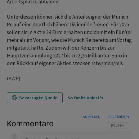
Arbeitsplätze abbauen.
Unterdessen können sich die Anteilseigner der Munich
Re auf eine deutlich höhere Dividende freuen. Für 2025
sollen sie je Aktie 24 Euro erhalten und damit ein Fünftel
mehr als im Vorjahr, wie die Munich Re bereits am Vortag
mitgeteilt hatte. Zudem will der Konzern bis zur
Hauptversammlung 2027 bis zu 2,25 Milliarden Euro in
den Rückkauf eigener Aktien stecken./stw/men/mis
(AWP)
Bevorzugte Quelle
So funktioniert's
ANMELDEN
|
REGISTRIEREN
Kommentare
FOLGE DIESER U
FOLGEN