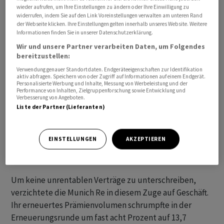
wieder aufrufen, um Ihre Einstellungen zu ändern oder Ihre Einwilligung zu
herausgerechnet.
widerrufen, indem Sie auf den Link Voreinstellungen verwalten am unteren Rand
der Webseite klicken. Ihre Einstellungen gelten innerhalb unseres Website. Weitere
Informationen finden Sie in unserer Datenschutzerklärung.
Wir und unsere Partner verarbeiten Daten, um Folgendes
bereitzustellen:
Verwendung genauer Standortdaten. Endgeräteeigenschaften zur Identifikation
aktiv abfragen. Speichern von oder Zugriff auf Informationen auf einem Endgerät.
Personalisierte Werbung und Inhalte, Messung von Werbeleistung und der
Performance von Inhalten, Zielgruppenforschung sowie Entwicklung und
Verbesserung von Angeboten.
Liste der Partner (Lieferanten)
EINSTELLUNGEN
AKZEPTIEREN
Um keine unrentablen Verträge zu unterschreiben,
verzichtete die Munich Re in diesem Zuge auf Geschäft.
Ihr erneuertes Prämienvolumen schrumpfte in der
Erneuerungsrunde um fast acht Prozent auf 13,7