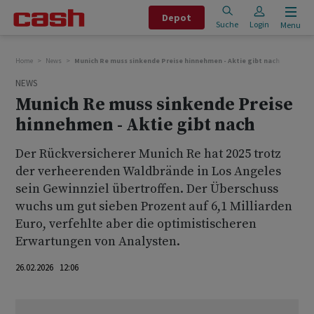
Depot
Suche
Login
Menu
Home
News
Munich Re muss sinkende Preise hinnehmen - Aktie gibt nach
NEWS
Munich Re muss sinkende Preise
hinnehmen - Aktie gibt nach
Der Rückversicherer Munich Re hat 2025 trotz
der verheerenden Waldbrände in Los Angeles
sein Gewinnziel übertroffen. Der Überschuss
wuchs um gut sieben Prozent auf 6,1 Milliarden
Euro, verfehlte aber die optimistischeren
Erwartungen von Analysten.
26.02.2026 12:06