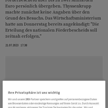
Förderbescheid über bis zu zwei Milliarden
Euro persönlich übergeben. Thyssenkrupp
machte zunächst keine Angaben über den
Grund des Besuchs. Das Wirtschaftsministerium
hatte am Donnerstag bereits angekündigt: "Die
Erteilung des nationalen Förderbescheids soll
zeitnah erfolgen."
21.07.2023 17:38
Ihre Privatsphäre ist uns wichtig
Wir und unsere
293
-Partner speichern und greifen auf personenbezogene Daten
wie Browserdaten oder eindeutige Kennungen auf Ihrem Gerät zu. Durch Auswahl
von Akzeptieren aktivieren Sie Tracking-Technologien für die unter „Wir und