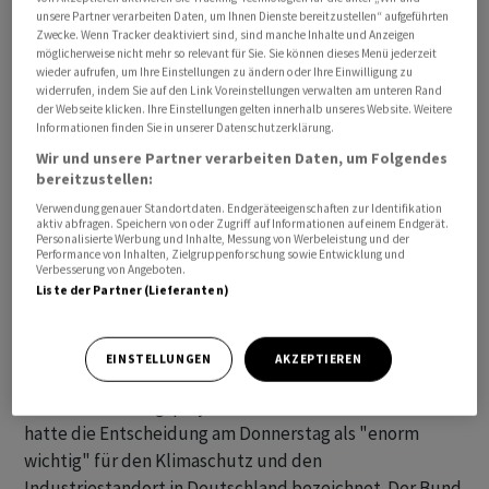
unsere Partner verarbeiten Daten, um Ihnen Dienste bereitzustellen“ aufgeführten
Zwecke. Wenn Tracker deaktiviert sind, sind manche Inhalte und Anzeigen
möglicherweise nicht mehr so relevant für Sie. Sie können dieses Menü jederzeit
wieder aufrufen, um Ihre Einstellungen zu ändern oder Ihre Einwilligung zu
widerrufen, indem Sie auf den Link Voreinstellungen verwalten am unteren Rand
der Webseite klicken. Ihre Einstellungen gelten innerhalb unseres Website. Weitere
Informationen finden Sie in unserer Datenschutzerklärung.
Deutschlands grösster Stahlkocher will in Duisburg
Wir und unsere Partner verarbeiten Daten, um Folgendes
einen klassischen Hochofen, der viel klimaschädliches
bereitzustellen:
Kohlendioxid produziert, durch eine sogenannte
Verwendung genauer Standortdaten. Endgeräteeigenschaften zur Identifikation
Direktreduktionsanlage ersetzen. In der Anlage soll
aktiv abfragen. Speichern von oder Zugriff auf Informationen auf einem Endgerät.
Personalisierte Werbung und Inhalte, Messung von Werbeleistung und der
später erneuerbarer Wasserstoff zum Einsatz kommen.
Performance von Inhalten, Zielgruppenforschung sowie Entwicklung und
Der wegen des dann deutlich verminderten
Verbesserung von Angeboten.
Liste der Partner (Lieferanten)
Kohlendioxid-Ausstosses produzierte Stahl kann
anschliessend wie bisher weiterverarbeitet werden.
EINSTELLUNGEN
AKZEPTIEREN
Laut Ministerium handelt es sich um das bislang grösste
Dekarbonisierungsprojekt in Deutschland. Habeck
hatte die Entscheidung am Donnerstag als "enorm
wichtig" für den Klimaschutz und den
Industriestandort in Deutschland bezeichnet. Der Bund