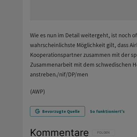
Wie es nun im Detail weitergeht, ist noch of
wahrscheinlichste Möglichkeit gilt, dass Ai
Kooperationspartner zusammen mit der spa
Zusammenarbeit mit dem schwedischen Her
anstreben./nif/DP/men
(AWP)
Bevorzugte Quelle
So funktioniert's
Kommentare
FOLGE DIESER UNTERHAL
FOLGEN