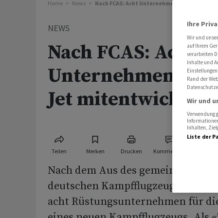
Home
News
Nach FCAS: Acht Unternehmen wollen neuen 
Ihre Priv
NEWS
Wir und unse
Nach FCAS: Acht
auf Ihrem Ger
verarbeiten D
Inhalte und A
Unternehmen woll
Einstellungen
Rand der Webs
Datenschutze
Jet mitentwickeln
Wir und u
Verwendung ge
Informationen
Inhalten, Zi
Liste der P
Teilen
Merken
Drucken
Kommentare
Nach dem Aus des gemeinsamen fr
deutschen Kampfflugzeug-Projekt
acht Rüstungsunternehmen für di
eines neuen Kampfflugzeugs. Als 