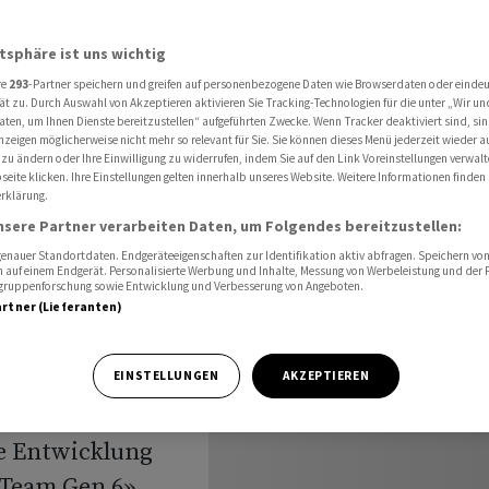
Jet mitentwickeln
atsphäre ist uns wichtig
re
293
-Partner speichern und greifen auf personenbezogene Daten wie Browserdaten oder einde
ät zu. Durch Auswahl von Akzeptieren aktivieren Sie Tracking-Technologien für die unter „Wir un
aten, um Ihnen Dienste bereitzustellen“ aufgeführten Zwecke. Wenn Tracker deaktiviert sind, s
nzeigen möglicherweise nicht mehr so relevant für Sie. Sie können dieses Menü jederzeit wieder a
en neuen
 zu ändern oder Ihre Einwilligung zu widerrufen, indem Sie auf den Link Voreinstellungen verwal
eite klicken. Ihre Einstellungen gelten innerhalb unseres Website. Weitere Informationen finden 
rklärung.
nsere Partner verarbeiten Daten, um Folgendes bereitzustellen:
nauer Standortdaten. Endgeräteeigenschaften zur Identifikation aktiv abfragen. Speichern von 
 auf einem Endgerät. Personalisierte Werbung und Inhalte, Messung von Werbeleistung und der
elgruppenforschung sowie Entwicklung und Verbesserung von Angeboten.
artner (Lieferanten)
anzösisch-
EINSTELLUNGEN
AKZEPTIEREN
s FCAS stehen
e Entwicklung
«Team Gen 6»