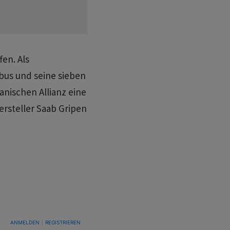
fen. Als
rbus und seine sieben
nischen Allianz eine
steller Saab Gripen
TUNG, UM BENACHRICHTIGT ZU WERDEN, WENN NEUE KOMMENTARE VERÖFFENTLICHT WE
ANMELDEN
|
REGISTRIEREN