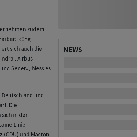
Unternehmen zudem
arbeit. «Eng
ert sich auch die
NEWS
ndra , Airbus
und Sener», hiess es
. Deutschland und
rt. Die
sich in den
same Linie
rz (CDU) und Macron