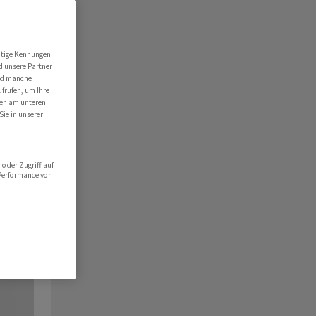
utige Kennungen
d unsere Partner
ind manche
ufrufen, um Ihre
ten am unteren
Sie in unserer
oder Zugriff auf
 Performance von