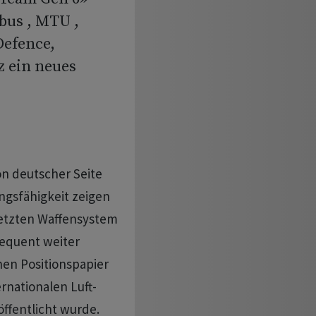
bus , MTU ,
Defence,
z ein neues
on deutscher Seite
gsfähigkeit zeigen
netzten Waffensystem
equent weiter
hen Positionspapier
nationalen Luft-
öffentlicht wurde.