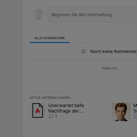
ALLE KOMMENTARE
Alle Kommentare
Noch keine Kommentar
WERBUNG
AKTIVE UNTERHALTUNGEN
Das Folgende ist eine Liste der am meisten kommentier
Unerwartet tiefe
M
Ein Trendartikel mit dem Titel "Unerwartet tiefe Nac
Ein Trendart
Nachfrage der
S
Zentralbanken könnte
A
5
Goldpreis weiter belasten
D