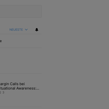
NEUESTE
e
ten Artikel der letzten 7 days.
argin Calls bei
hfrage der Zentralbanken könnte Goldpreis weiter belasten" mit 5 ko
ikel mit dem Titel "Margin Calls bei Situational Awareness: Alles übe
ituational Awareness:
lles über den Retter-
3
eal