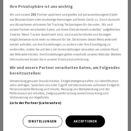
Kremlchef Wladimir Putin hatte dem ukrainischen
Ihre Privatsphäre ist uns wichtig
Militär am Freitag einen «Terrorakt» vorgeworfen.
Wir und unsere
293
-Partner speichern und greifen auf personenbezogene Daten
Seinen Krieg gegen die Ukraine hatte er selbst 2022
wie Browserdaten oder eindeutige Kennungen auf Ihrem Gerät zu. Durch Auswahl
von Akzeptieren aktivieren Sie Tracking-Technologien für die unter „Wir und
begonnen und danach unter anderem das Gebiet
unsere Partner verarbeiten Daten, um Ihnen Dienste bereitzustellen“ aufgeführten
Luhansk annektiert, das Kiew nun von Moskaus
Zwecke. Wenn Tracker deaktiviert sind, sind manche Inhalte und Anzeigen
möglicherweise nicht mehr so relevant für Sie. Sie können dieses Menü jederzeit
Besatzung befreien will. Der ukrainische Generalstab
wieder aufrufen, um Ihre Einstellungen zu ändern oder Ihre Einwilligung zu
warf Russland Desinformation vor. In Starobilsk habe
widerrufen, indem Sie auf den Link Voreinstellungen verwalten am unteren Rand
der Webseite klicken. Ihre Einstellungen gelten innerhalb unseres Website. Weitere
eine auf Drohnenangriffe gegen die Ukraine
Informationen finden Sie in unserer Datenschutzerklärung.
spezialisierte russische Militäreinheit operiert. Sie sei
Wir und unsere Partner verarbeiten Daten, um Folgendes
Ziel der Attacke gewesen.
bereitzustellen:
Verwendung genauer Standortdaten. Endgeräteeigenschaften zur Identifikation
Putin hatte behauptet, es habe dort kein militärisches
aktiv abfragen. Speichern von oder Zugriff auf Informationen auf einem Endgerät.
Personalisierte Werbung und Inhalte, Messung von Werbeleistung und der
Ziel gegeben. Er sprach am Freitag von 6 Toten, 39
Performance von Inhalten, Zielgruppenforschung sowie Entwicklung und
Verbesserung von Angeboten.
Verletzten und 15 Vermissten. UN-Generalsekretär
Liste der Partner (Lieferanten)
António Guterres kritisierte die Attacke. «Jeden Angriff
auf Zivilisten und zivile Infrastruktur verurteilen wir
scharf, egal wo sie geschehen», sagte ein Sprecher von
EINSTELLUNGEN
AKZEPTIEREN
Guterres in New York. Der UN-Generalsekretär habe