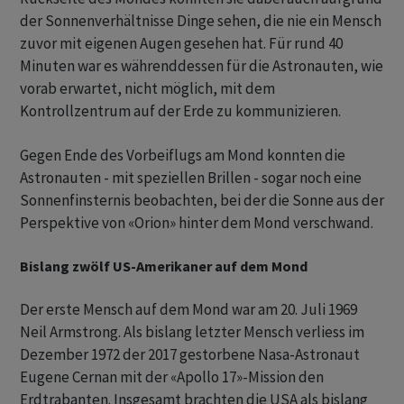
der Sonnenverhältnisse Dinge sehen, die nie ein Mensch
zuvor mit eigenen Augen gesehen hat. Für rund 40
Minuten war es währenddessen für die Astronauten, wie
vorab erwartet, nicht möglich, mit dem
Kontrollzentrum auf der Erde zu kommunizieren.
Gegen Ende des Vorbeiflugs am Mond konnten die
Astronauten - mit speziellen Brillen - sogar noch eine
Sonnenfinsternis beobachten, bei der die Sonne aus der
Perspektive von «Orion» hinter dem Mond verschwand.
Bislang zwölf US-Amerikaner auf dem Mond
Der erste Mensch auf dem Mond war am 20. Juli 1969
Neil Armstrong. Als bislang letzter Mensch verliess im
Dezember 1972 der 2017 gestorbene Nasa-Astronaut
Eugene Cernan mit der «Apollo 17»-Mission den
Erdtrabanten. Insgesamt brachten die USA als bislang