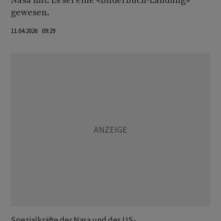
Nasa mit. Es sei eine «Bilderbuch-Landung»
gewesen.
11.04.2026 09:29
Spezialkräfte der Nasa und des US-