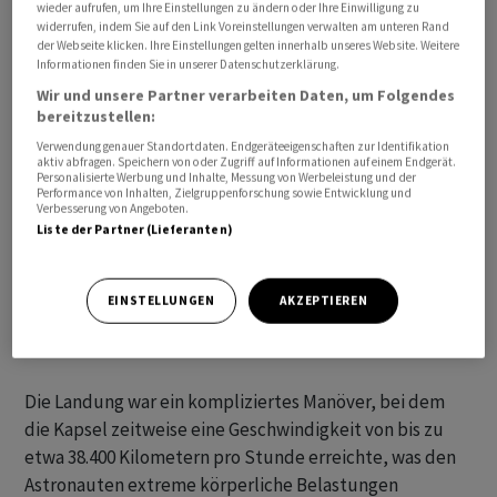
wieder aufrufen, um Ihre Einstellungen zu ändern oder Ihre Einwilligung zu
«historischen Leistung».
widerrufen, indem Sie auf den Link Voreinstellungen verwalten am unteren Rand
der Webseite klicken. Ihre Einstellungen gelten innerhalb unseres Website. Weitere
Informationen finden Sie in unserer Datenschutzerklärung.
Wir und unsere Partner verarbeiten Daten, um Folgendes
bereitzustellen:
Verwendung genauer Standortdaten. Endgeräteeigenschaften zur Identifikation
aktiv abfragen. Speichern von oder Zugriff auf Informationen auf einem Endgerät.
Personalisierte Werbung und Inhalte, Messung von Werbeleistung und der
Performance von Inhalten, Zielgruppenforschung sowie Entwicklung und
Verbesserung von Angeboten.
Liste der Partner (Lieferanten)
EINSTELLUNGEN
AKZEPTIEREN
Die Landung war ein kompliziertes Manöver, bei dem
die Kapsel zeitweise eine Geschwindigkeit von bis zu
etwa 38.400 Kilometern pro Stunde erreichte, was den
Astronauten extreme körperliche Belastungen