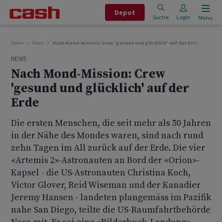
Depot
Suche
Login
Menu
Home
News
Nach Mond-Mission: Crew 'gesund und glücklich' auf der Erde
NEWS
Nach Mond-Mission: Crew
'gesund und glücklich' auf der
Erde
Die ersten Menschen, die seit mehr als 50 Jahren
in der Nähe des Mondes waren, sind nach rund
zehn Tagen im All zurück auf der Erde. Die vier
«Artemis 2»-Astronauten an Bord der «Orion»-
Kapsel - die US-Astronauten Christina Koch,
Victor Glover, Reid Wiseman und der Kanadier
Jeremy Hansen - landeten plangemäss im Pazifik
nahe San Diego, teilte die US-Raumfahrtbehörde