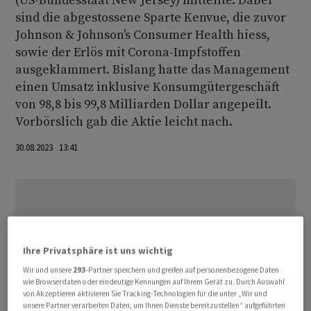
(US-Bundesstaat New Jersey) mitteilte. Dabei
sind die abgestossene Sparte Kenvue, die zuvor
Johnson & Johnson's Consumer Health hiess,
sowie der Erlös mit Corona-Impfstoffen
ausgeklammert. Bislang hatte das Management
einen Umsatz inklusive Konsumgütergeschäft
von 98,8 bis 99,8 Milliarden Dollar angepeilt.
Vorbörslich gab die Aktie leicht nach.
30.08.2023 13:41
Ihre Privatsphäre ist uns wichtig
Wir und unsere
293
-Partner speichern und greifen auf personenbezogene Daten
wie Browserdaten oder eindeutige Kennungen auf Ihrem Gerät zu. Durch Auswahl
von Akzeptieren aktivieren Sie Tracking-Technologien für die unter „Wir und
unsere Partner verarbeiten Daten, um Ihnen Dienste bereitzustellen“ aufgeführten