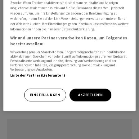
Zwecke. Wenn Tracker deaktiviert sind, sind manche Inhalte und Anzeigen
möglicherweise nicht mehr so relevant für Sie. Sie können dieses Menü jederzeit
wieder aufrufen, um Ihre Einstellungen zu ändern oder Ihre Einwilligung zu
widerrufen, indem Sie auf den Link Voreinstellungen verwalten am unteren Rand
der Webseite klicken. Ihre Einstellungen gelten innerhalb unseres Website. Weitere
Informationen finden Sie in unserer Datenschutzerklärung.
Wir und unsere Partner verarbeiten Daten, um Folgendes
bereitzustellen:
Bei der Trennung von Kenvue hatte Johnson & Johnson
Verwendung genauer Standortdaten. Endgeräteeigenschaften zur Identifikation
den Aktionären ein Umtauschangebot unterbreitet. Zu
aktiv abfragen. Speichern von oder Zugriff auf Informationen auf einem Endgerät.
dem Geschäft gehören Marken wie Neutrogena,
Personalisierte Werbung und Inhalte, Messung von Werbeleistung und der
Performance von Inhalten, Zielgruppenforschung sowie Entwicklung und
Listerine und Carefree. Nach Abschluss des Handels und
Verbesserung von Angeboten.
Liste der Partner (Lieferanten)
der Entkonsolidierung aus der Konzernbilanz rechnet
das Management nun mit einem positiven Effekt im
dritten Quartal von 20 Milliarden Dollar./ngu/jcf/jha/
EINSTELLUNGEN
AKZEPTIEREN
(AWP)