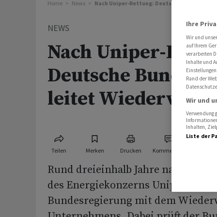
Home
News
Nach Uniper-Rettung: Deutsche Bundesregie
Ihre Priv
NEWS
Wir und unse
Nach Uniper-Rettu
auf Ihrem Ger
verarbeiten D
Inhalte und A
Deutsche Bundesr
Einstellungen
Rand der Webs
Datenschutze
leitet Wiederverka
Wir und u
Verwendung ge
Informationen
Inhalten, Zi
Liste der P
Teilen
Merken
Drucken
Kommentare
Rund dreieinhalb Jahre nach der V
des Energiekonzerns Uniper begin
Bundesregierung mit dem Wiederv
Unternehmens. Dabei prüft der Bu