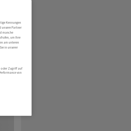
utige Kennungen
d unsere Partner
ind manche
ufrufen, um Ihre
ten am unteren
Sie in unserer
oder Zugriff auf
 Performance von