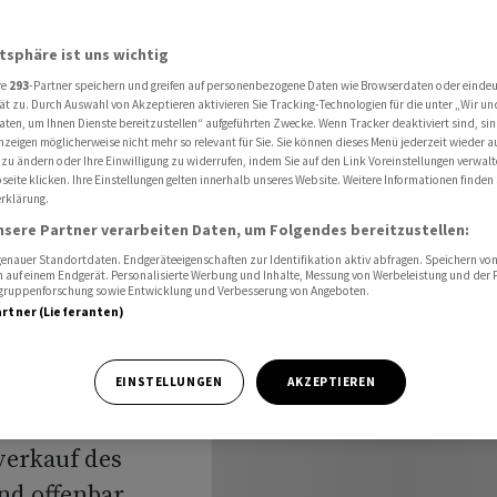
rung leitet Wiederverkauf ein
atsphäre ist uns wichtig
re
293
-Partner speichern und greifen auf personenbezogene Daten wie Browserdaten oder einde
ng:
ät zu. Durch Auswahl von Akzeptieren aktivieren Sie Tracking-Technologien für die unter „Wir un
aten, um Ihnen Dienste bereitzustellen“ aufgeführten Zwecke. Wenn Tracker deaktiviert sind, s
nzeigen möglicherweise nicht mehr so relevant für Sie. Sie können dieses Menü jederzeit wieder a
egierung
 zu ändern oder Ihre Einwilligung zu widerrufen, indem Sie auf den Link Voreinstellungen verwal
eite klicken. Ihre Einstellungen gelten innerhalb unseres Website. Weitere Informationen finden 
rklärung.
uf ein
nsere Partner verarbeiten Daten, um Folgendes bereitzustellen:
nauer Standortdaten. Endgeräteeigenschaften zur Identifikation aktiv abfragen. Speichern von 
 auf einem Endgerät. Personalisierte Werbung und Inhalte, Messung von Werbeleistung und der
elgruppenforschung sowie Entwicklung und Verbesserung von Angeboten.
artner (Lieferanten)
erstaatlichung
EINSTELLUNGEN
AKZEPTIEREN
nt die
erkauf des
nd offenbar