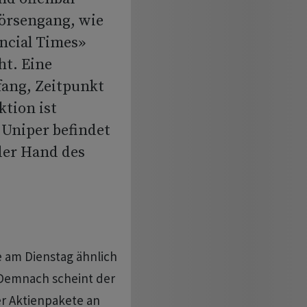
örsengang, wie
ancial Times»
ht. Eine
ang, Zeitpunkt
tion ist
 Uniper befindet
 der Hand des
 am Dienstag ähnlich
 Demnach scheint der
er Aktienpakete an