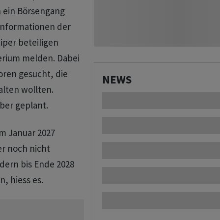
h ein Börsengang
Informationen der
iper beteiligen
terium melden. Dabei
toren gesucht, die
NEWS
lten wollten.
ber geplant.
im Januar 2027
er noch nicht
ndern bis Ende 2028
, hiess es.