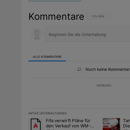
Kommentare
FOLGE DIESER UNTERHAL
FOLGEN
ALLE KOMMENTARE
Alle Kommentare
Noch keine Kommentar
WERBUNG
AKTIVE UNTERHALTUNGEN
Das Folgende ist eine Liste der am meisten kommentier
Fifa verwirft Pläne für
Tan
Ein Trendartikel mit dem Titel "Fifa verwirft Pläne f
Ein Trendartik
den Verkauf von WM-
Die