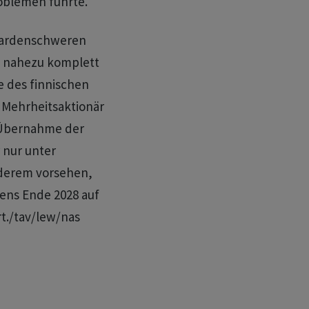
roblemen führte.
liardenschweren
g nahezu komplett
e des finnischen
 Mehrheitsaktionär
 Übernahme der
 nur unter
derem vorsehen,
tens Ende 2028 auf
rt./tav/lew/nas