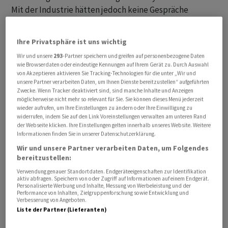
Mit der Industrie hätten jedoch keine Gespräche
stattgefunden. Auch die Anzahl der zu beschaffenden
Flugzeuge sei nicht besprochen worden.
Ihre Privatsphäre ist uns wichtig
Wir und unsere
293
-Partner speichern und greifen auf personenbezogene Daten
Während seines Besuchs traf Mäder unter anderem
wie Browserdaten oder eindeutige Kennungen auf Ihrem Gerät zu. Durch Auswahl
David A. Baker, stellvertretenden Unterstaatssekretär
von Akzeptieren aktivieren Sie Tracking-Technologien für die unter „Wir und
unsere Partner verarbeiten Daten, um Ihnen Dienste bereitzustellen“ aufgeführten
für europäische Politik und NATO-Angelegenheiten,
Zwecke. Wenn Tracker deaktiviert sind, sind manche Inhalte und Anzeigen
sowie Elbridge A. Colby, Unterstaatssekretär im
möglicherweise nicht mehr so relevant für Sie. Sie können dieses Menü jederzeit
wieder aufrufen, um Ihre Einstellungen zu ändern oder Ihre Einwilligung zu
Verteidigungsministerium.
widerrufen, indem Sie auf den Link Voreinstellungen verwalten am unteren Rand
der Webseite klicken. Ihre Einstellungen gelten innerhalb unseres Website. Weitere
Informationen finden Sie in unserer Datenschutzerklärung.
Mäder sprach von «offenen» und «konstruktiven»
Gesprächen. Neben den F-35-Kampfjets seien die NATO
Wir und unsere Partner verarbeiten Daten, um Folgendes
bereitzustellen:
und die militärische Zusammenarbeit zwischen den
Verwendung genauer Standortdaten. Endgeräteeigenschaften zur Identifikation
USA und der Schweiz besprochen. Der Staatssekretär
aktiv abfragen. Speichern von oder Zugriff auf Informationen auf einem Endgerät.
betonte, dass die Vereinigten Staaten für die Schweiz in
Personalisierte Werbung und Inhalte, Messung von Werbeleistung und der
Performance von Inhalten, Zielgruppenforschung sowie Entwicklung und
sicherheitspolitischer Hinsicht ein wichtiger Partner
Verbesserung von Angeboten.
Liste der Partner (Lieferanten)
seien und bleiben würden.