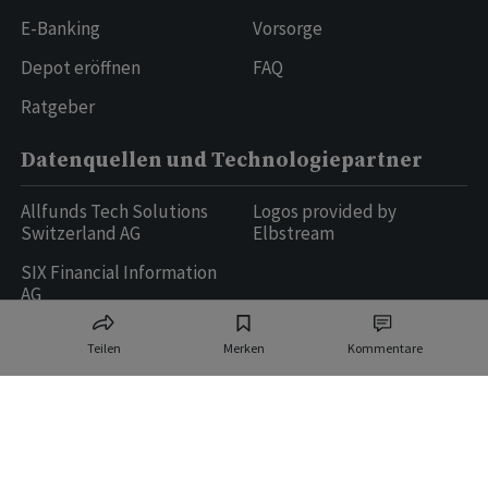
E-Banking
Vorsorge
Depot eröffnen
FAQ
Ratgeber
Datenquellen und Technologiepartner
Allfunds Tech Solutions
Logos provided by
Switzerland AG
Elbstream
SIX Financial Information
AG
Teilen
Merken
Kommentare
Ringier AG | Ringier Medien Schweiz
16
weitere Publikationen