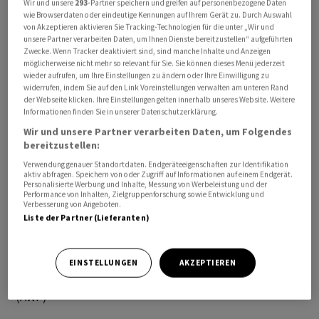
Wir und unsere
293
-Partner speichern und greifen auf personenbezogene Daten
Burnham hat in der Nacht den vakanten Parlamentssitz
wie Browserdaten oder eindeutige Kennungen auf Ihrem Gerät zu. Durch Auswahl
von Akzeptieren aktivieren Sie Tracking-Technologien für die unter „Wir und
des Bezirks Makerfield gewonnen. Er holte in dem
unsere Partner verarbeiten Daten, um Ihnen Dienste bereitzustellen“ aufgeführten
kleinen Wahlkreis 24.927 Stimmen und damit knapp
Zwecke. Wenn Tracker deaktiviert sind, sind manche Inhalte und Anzeigen
möglicherweise nicht mehr so relevant für Sie. Sie können dieses Menü jederzeit
10.000 Stimmen mehr als der Kandidat der
wieder aufrufen, um Ihre Einstellungen zu ändern oder Ihre Einwilligung zu
rechtspopulistischen Partei Reform UK, Robert Kenyon
widerrufen, indem Sie auf den Link Voreinstellungen verwalten am unteren Rand
der Webseite klicken. Ihre Einstellungen gelten innerhalb unseres Website. Weitere
(15.696). Als «MP» (Member of Parliament) kann er nun
Informationen finden Sie in unserer Datenschutzerklärung.
den Premierminister in eine Führungswahl zwingen -
Wir und unsere Partner verarbeiten Daten, um Folgendes
und mit dem Rückhalt der Regierungspartei Labour
bereitzustellen:
ablösen.
Verwendung genauer Standortdaten. Endgeräteeigenschaften zur Identifikation
aktiv abfragen. Speichern von oder Zugriff auf Informationen auf einem Endgerät.
Personalisierte Werbung und Inhalte, Messung von Werbeleistung und der
Starmer steht nun stark unter Druck. Am Morgen
Performance von Inhalten, Zielgruppenforschung sowie Entwicklung und
Verbesserung von Angeboten.
gratulierte er seinem Rivalen in einem X-Beitrag mit nur
Liste der Partner (Lieferanten)
knappen Worten. Mit Burnham habe er noch nicht direkt
gesprochen, werde dies aber demnächst tun, sagte
er./pba/DP/stw
EINSTELLUNGEN
AKZEPTIEREN
(AWP)