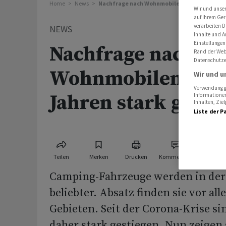
Home
News
Nachfrage nach Wohnmobilen in letzten Jahr
Wir und unse
auf Ihrem Ger
verarbeiten D
NEWS
Inhalte und A
Einstellungen
Nachfrage nach
Rand der Webs
Datenschutze
Wohnmobilen in le
Wir und u
Verwendung ge
Jahren stark gesti
Informationen
Inhalten, Zi
Liste der P
Teilen
Merken
Drucken
Kommentare
Camping-Fahrzeuge werden in der
beliebter. Absatz finden sie vor al
Gebieten. Seit der Corona-Krise sin
daher stark gestiegen. Nun zeigen 