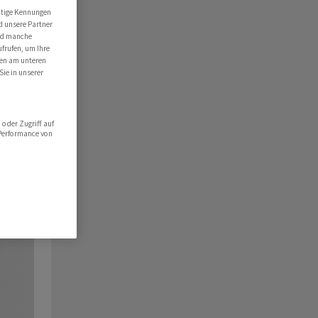
utige Kennungen
d unsere Partner
ind manche
ufrufen, um Ihre
ten am unteren
Sie in unserer
oder Zugriff auf
 Performance von