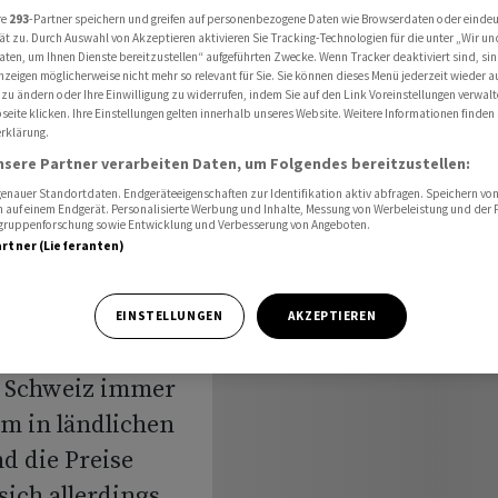
en stark gestiegen
re
293
-Partner speichern und greifen auf personenbezogene Daten wie Browserdaten oder einde
ät zu. Durch Auswahl von Akzeptieren aktivieren Sie Tracking-Technologien für die unter „Wir un
aten, um Ihnen Dienste bereitzustellen“ aufgeführten Zwecke. Wenn Tracker deaktiviert sind, s
nzeigen möglicherweise nicht mehr so relevant für Sie. Sie können dieses Menü jederzeit wieder a
 zu ändern oder Ihre Einwilligung zu widerrufen, indem Sie auf den Link Voreinstellungen verwal
eite klicken. Ihre Einstellungen gelten innerhalb unseres Website. Weitere Informationen finden 
rklärung.
tzten
nsere Partner verarbeiten Daten, um Folgendes bereitzustellen:
nauer Standortdaten. Endgeräteeigenschaften zur Identifikation aktiv abfragen. Speichern von 
egen
 auf einem Endgerät. Personalisierte Werbung und Inhalte, Messung von Werbeleistung und der
elgruppenforschung sowie Entwicklung und Verbesserung von Angeboten.
artner (Lieferanten)
EINSTELLUNGEN
AKZEPTIEREN
 Schweiz immer
lem in ländlichen
d die Preise
sich allerdings