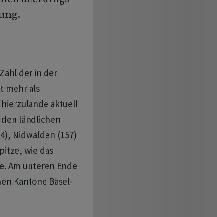
zung.
Zahl der in der
t mehr als
hierzulande aktuell
n den ländlichen
), Nidwalden (157)
pitze, wie das
te. Am unteren Ende
nen Kantone Basel-